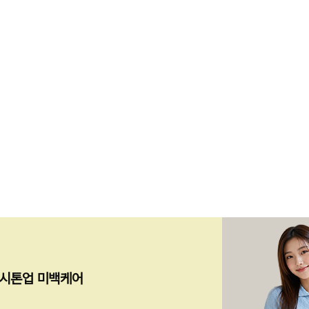
le }}
Img
ption }}
즉시톤업 미백케어