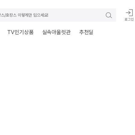
스/호캉스 이렇게만 입으세요!
로그인
TV인기상품
실속아울렛관
추천딜
ord) }}'