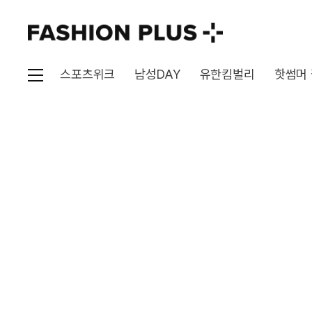
스포츠위크
남성DAY
유한킴벌리
핫썸머
'{{ getAllSearchWor
연관검색어
브랜드
{{ brand.name }}