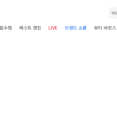
바캉
 필수템
베스트 랭킹
LIVE
브랜드 쇼룸
뷰티 바캉스
dStr(searchWord, andSearchW