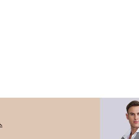
le }}
Img
ption }}
스