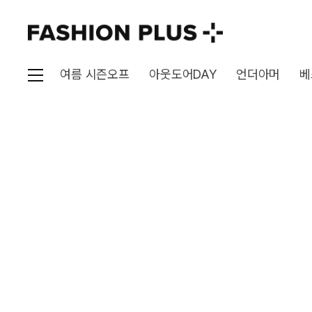
여름 시즌오프
아웃도어DAY
언더아머
베
'{{ getAllSearchWor
연관검색어
브랜드
{{ brand.name }}