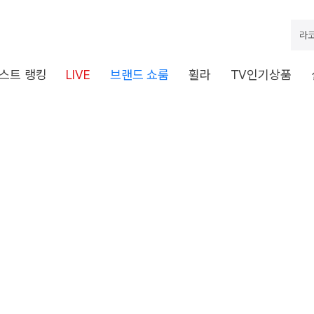
라코
스트 랭킹
LIVE
브랜드 쇼룸
휠라
TV인기상품
dStr(searchWord, andSearchW