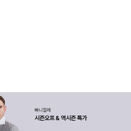
빠니깔레
시즌오프 & 역시즌 특가