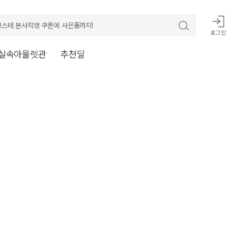
스테 본사직영 쿠폰에 사은품까지!
로그인
실속아울렛관
추천딜
ord) }}'