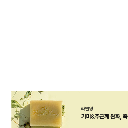
카테고리
브랜드
가격
상세옵션
라벨영
기미&주근깨 완화, 