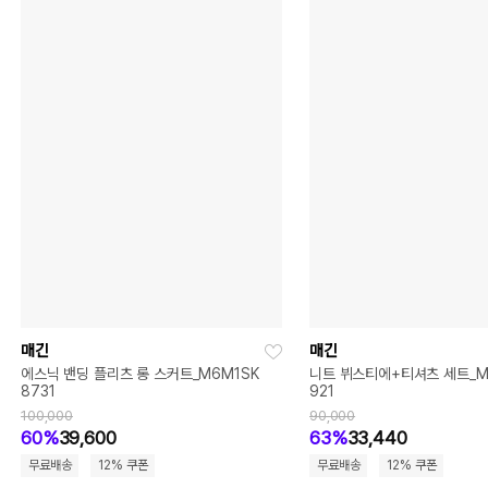
매긴
매긴
에스닉 밴딩 플리츠 롱 스커트_M6M1SK
니트 뷔스티에+티셔츠 세트_M
8731
921
100,000
90,000
60%
39,600
63%
33,440
무료배송
12% 쿠폰
무료배송
12% 쿠폰