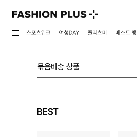
스포츠위크
여성DAY
플리츠미
베스트 랭
묶음배송 상품
BEST