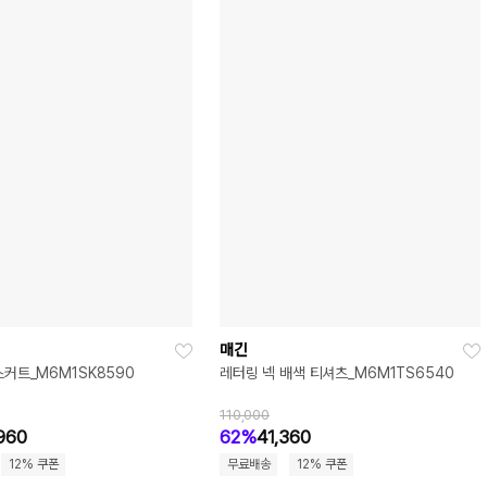
매긴
스커트_M6M1SK8590
레터링 넥 배색 티셔츠_M6M1TS6540
110,000
960
62%
41,360
12% 쿠폰
무료배송
12% 쿠폰