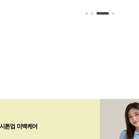
즉시톤업 미백케어