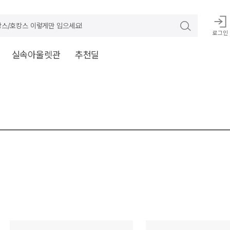
스/호캉스 이렇게만 입으세요!
로그인
실속아울렛관
추천딜