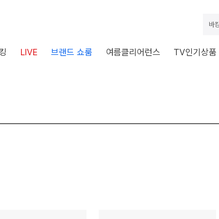
바캉
킹
LIVE
브랜드 쇼룸
여름클리어런스
TV인기상품