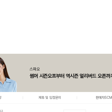
스파오
썸머 시즌오프부터 역시즌 얼리버드 오픈까
항
제휴 및 입점문의
판매자SC
다.