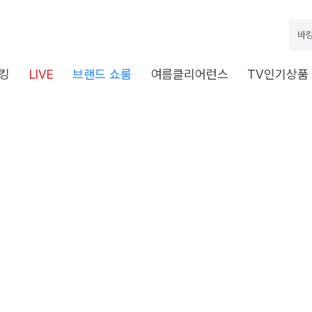
바캉
킹
LIVE
브랜드 쇼룸
여름클리어런스
TV인기상품