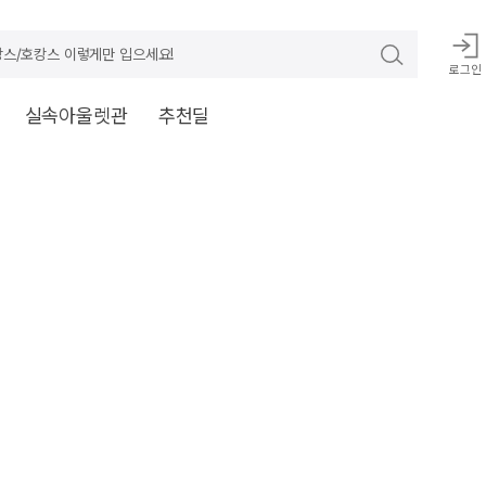
스/호캉스 이렇게만 입으세요!
로그인
실속아울렛관
추천딜