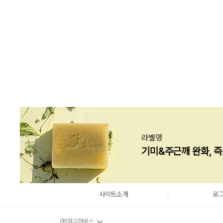
카테고리
브랜드
가격
상세옵션
라벨영
기미&주근깨 완화, 
사이트소개
로
㈜하고하우스