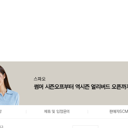
스파오
썸머 시즌오프부터 역시즌 얼리버드 오픈까
항
제휴 및 입점문의
판매자SC
다.