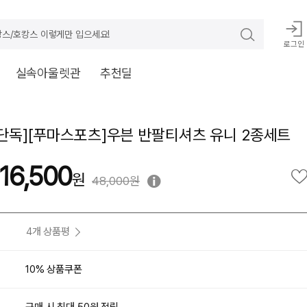
스/호캉스 이렇게만 입으세요!
로그인
실속아울렛관
추천딜
플단독][푸마스포츠]우븐 반팔티셔츠 유니 2종세트
16,500
48,000원
4개 상품평
10% 상품쿠폰