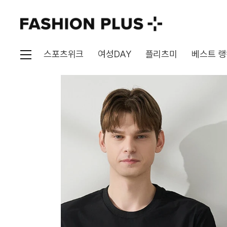
스포츠위크
여성DAY
플리츠미
베스트 랭