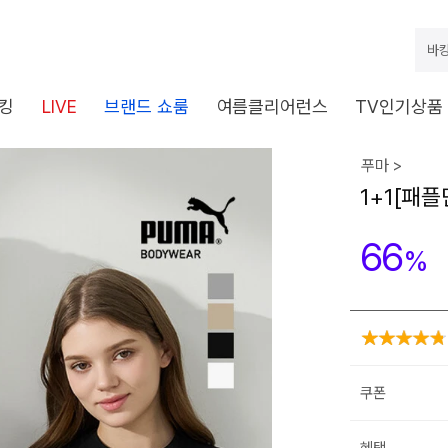
바캉
킹
LIVE
브랜드 쇼룸
여름클리어런스
TV인기상품
푸마 >
1+1[패
66
%
쿠폰