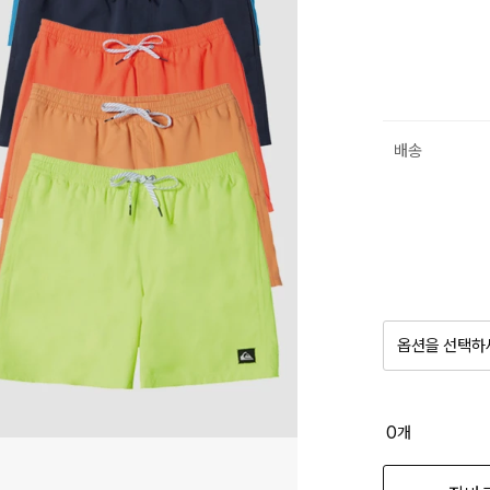
배송
옵션을 선택하
품절 제
0
개
옵션명을 