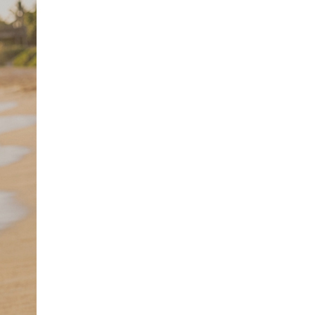
형광오렌지 014
46,800