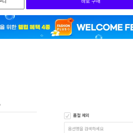
구니
바로 구매
4
4
4
4
0
4
2
4
4
A
품절 제외
옵션명을 검색하세요