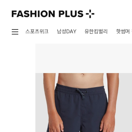
스포츠위크
남성DAY
유한킴벌리
핫썸머