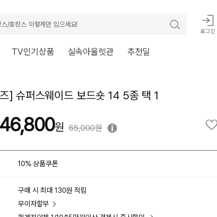
스/호캉스 이렇게만 입으세요!
로그인
TV인기상품
실속아울렛관
추천딜
즈] 슈퍼스웨이드 보드숏 14 5종 택 1
46,800
65,000원
10% 상품쿠폰
구매 시 최대 130원 적립
무이자할부