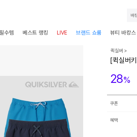
바캉
 필수템
베스트 랭킹
LIVE
브랜드 쇼룸
뷰티 바캉스
퀵실버 >
[퀵실버키
28
%
쿠폰
혜택