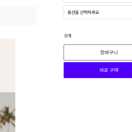
옵션을 선택하세요
블루 012
46,800
0
개
형광노랑 010
장바구니
46,800
바로 구매
형광노랑 012
46,800
형광오렌지 010
46,800
형광오렌지 012
46,800