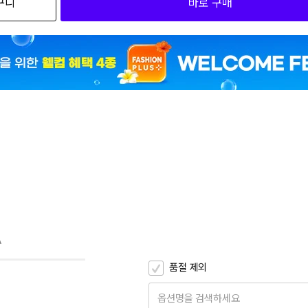
구니
바로 구매
5
5
5
5
5
5
5
5
A
5
품절 제외
5
옵션명을 검색하세요