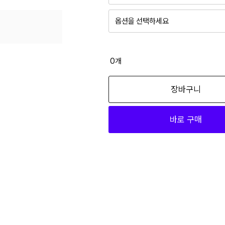
5
옵션을 선택하세요
5
그레이 L
59,900
0
개
그레이 M
장바구니
59,900
바로 구매
그레이 S
59,900
그레이 XL
59,900
블랙 L
59,900