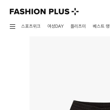
스포츠위크
여성DAY
플리츠미
베스트 랭