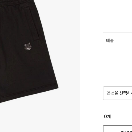
배송
옵션을 선택하
품절 제
0
개
옵션명을 