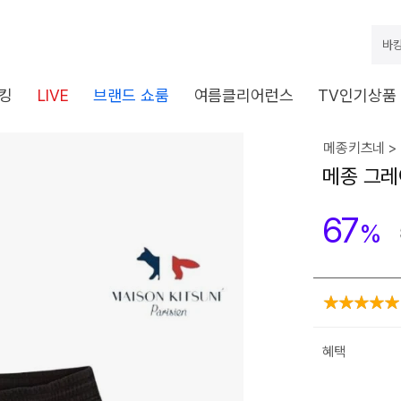
바캉
킹
LIVE
브랜드 쇼룸
여름클리어런스
TV인기상품
메종키츠네 >
메종 그레이
67
%
혜택