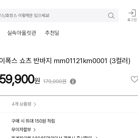
스/호캉스 이렇게만 입으세요!
로그인
실속아울렛관
추천딜
폭스 쇼츠 반바지 mm01121km0001 (3컬러)
59,900
179,000원
4개 상품평
구매 시 최대 150원 적립
무이자할부