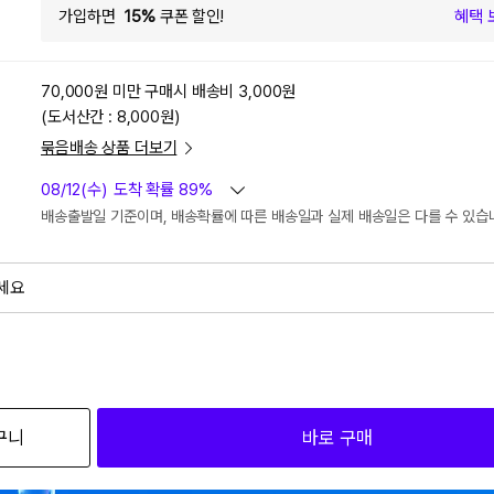
가입하면
15%
쿠폰 할인!
혜택 
70,000원 미만 구매시
배송비 3,000원
(도서산간 : 8,000원)
묶음배송 상품 더보기
08/12(수)
도착 확률 89%
배송출발일 기준이며, 배송확률에 따른 배송일과 실제 배송일은 다를 수 있습
세요
외
검색하세요
구니
바로 구매
2