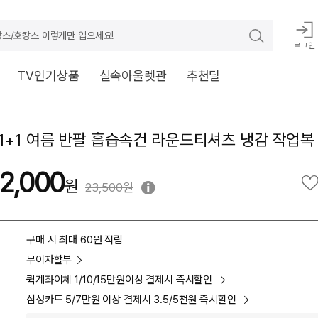
스/호캉스 이렇게만 입으세요!
로그인
TV인기상품
실속아울렛관
추천딜
1+1 여름 반팔 흡습속건 라운드티셔츠 냉감 작업복
2,000
23,500원
구매 시 최대 60원 적립
무이자할부
퀵계좌이체 1/10/15만원이상 결제시 즉시할인
삼성카드 5/7만원 이상 결제시 3.5/5천원 즉시할인