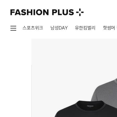
스포츠위크
남성DAY
유한킴벌리
핫썸머