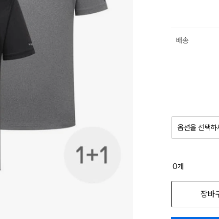
배송
옵션을 선택하
품절 제
0
개
옵션명을 
장바
2장 세트 100