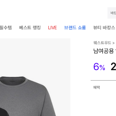
바캉
 필수템
베스트 랭킹
LIVE
브랜드 쇼룸
뷰티 바캉스
웨스트우드 >
남여공용 
6
2
%
혜택