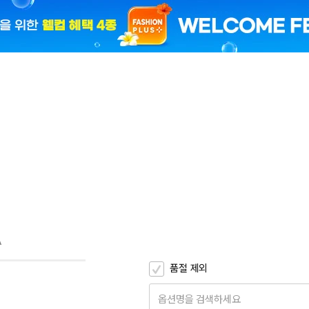
2
2
2
A
품절 제외
옵션명을 검색하세요