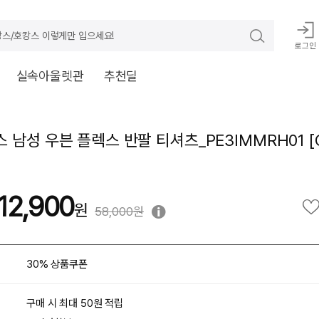
스/호캉스 이렇게만 입으세요!
로그인
실속아울렛관
추천딜
 남성 우븐 플렉스 반팔 티셔츠_PE3IMMRH01 [
12,900
58,000원
30% 상품쿠폰
구매 시 최대 50원 적립