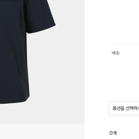
배송
옵션을 선택하
품절 제
0
개
옵션명을 