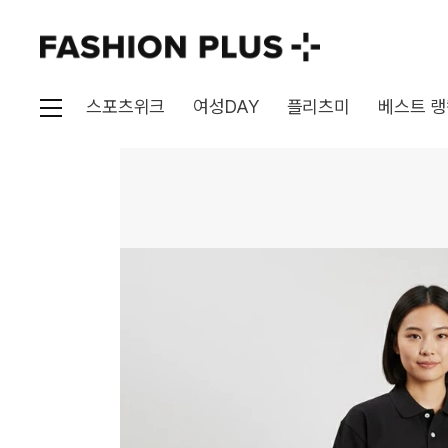
스포츠위크
여성DAY
플리츠미
베스트 랭