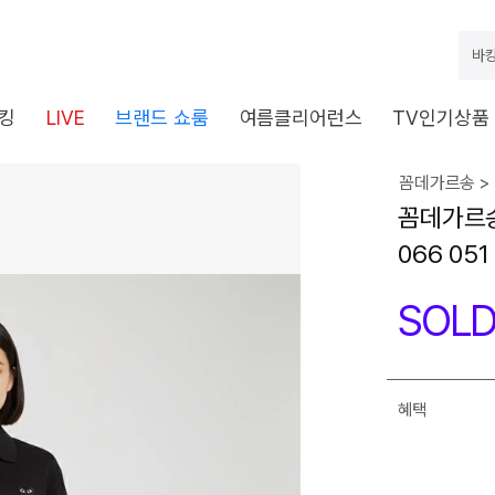
바캉
킹
LIVE
브랜드 쇼룸
여름클리어런스
TV인기상품
꼼데가르송 >
꼼데가르송
066 051 
SOLD
혜택