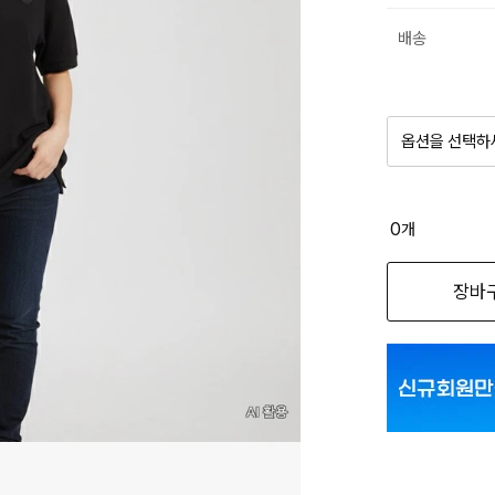
배송
옵션을 선택하
품절 제
0
개
옵션명을 
장바