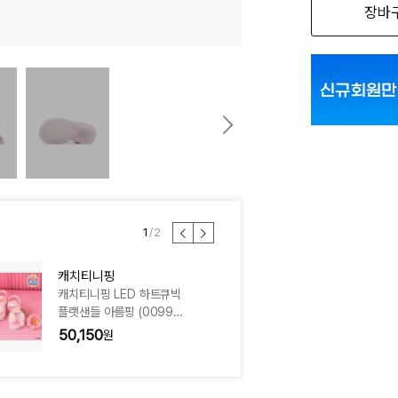
장바
150
160
170
1
/
2
캐치티니핑
캐치티니핑
캐치티니핑 LED 하트큐빅
캐치티니핑 LED 하트
플랫샌들 아름핑 (00993
K
79) CJGFM1SD555LP
50,150
50,150