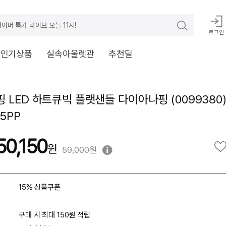
아머 특가 라이브 오늘 11시!
로그인
V인기상품
실속아울렛관
추천딜
 LED 하트큐빅 플랫샌들 다이아나핑 (0099380)
5PP
50,150
59,000원
15% 상품쿠폰
구매 시 최대 150원 적립