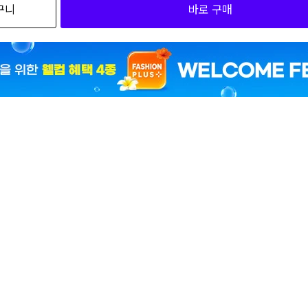
구니
바로 구매
5
5
5
캐
큐빅 플랫샌들 하츄핑 (0099378) CJGFM1SD555P
캐치
플랫
81
50