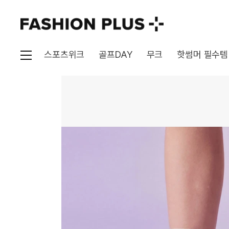
스포츠위크
골프DAY
무크
핫썸머 필수템