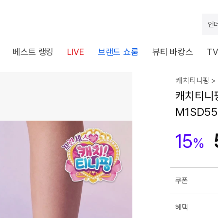
언더
베스트 랭킹
LIVE
브랜드 쇼룸
뷰티 바캉스
T
캐치티니핑 >
캐치티니핑
M1SD55
15
%
쿠폰
혜택