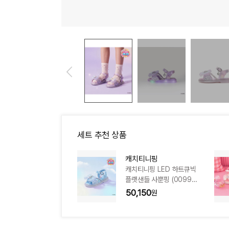
세트 추천 상품
캐치티니핑
) CJGFM1SD555P
캐치티니핑 LED 하트큐빅
플랫샌들 사뿐핑 (00993
81) CJGFM1SD555BL
50,150