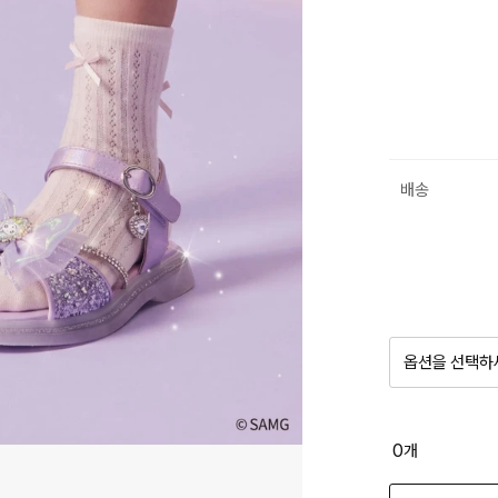
배송
옵션을 선택하
품절 제
0
개
옵션명을 