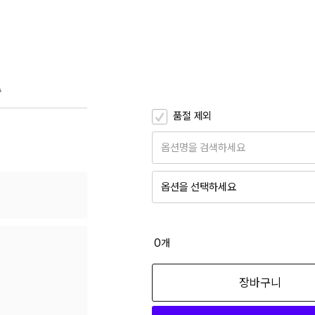
A
품절 제외
옵션명을 검색하세요
옵션을 선택하세요
150
50,150
0
개
160
장바구니
50,150