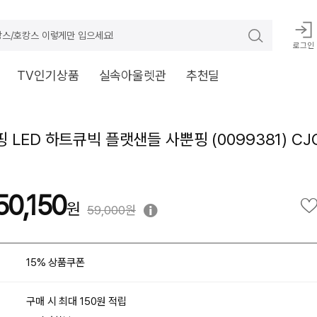
스/호캉스 이렇게만 입으세요!
로그인
TV인기상품
실속아울렛관
추천딜
LED 하트큐빅 플랫샌들 사뿐핑 (0099381) CJ
50,150
59,000원
15% 상품쿠폰
구매 시 최대 150원 적립