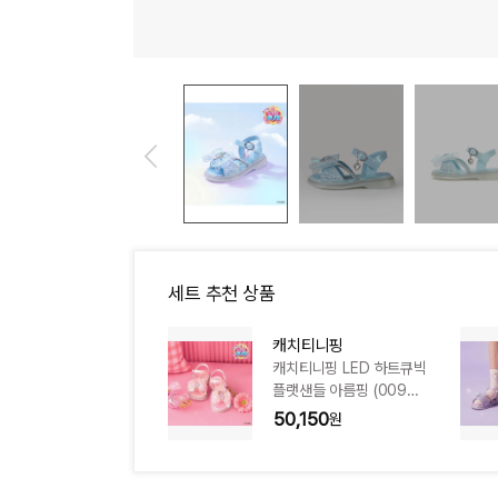
세트 추천 상품
캐치티니핑
) CJGFM1SD555P
캐치티니핑 LED 하트큐빅
플랫샌들 아름핑 (00993
79) CJGFM1SD555LP
50,150