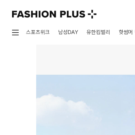
스포츠위크
남성DAY
유한킴벌리
핫썸머