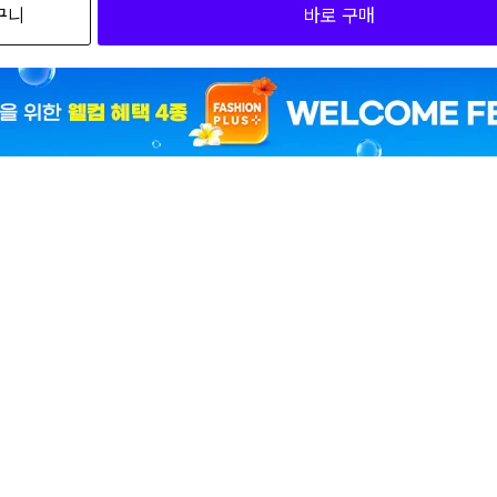
구니
바로 구매
50,15
5
5
캐
큐빅 플랫샌들 하츄핑 (0099378) CJGFM1SD555P
캐치
플랫
79
50