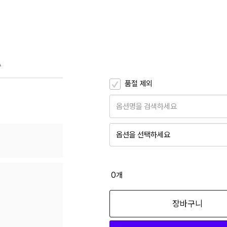
A
품절 제외
옵션명을 검색하세요
옵션을 선택하세요
150
50,150
(4개)
0
개
160
장바구니
50,150