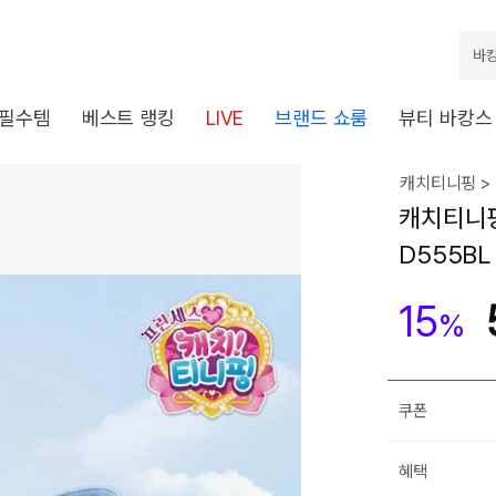
바캉
 필수템
베스트 랭킹
LIVE
브랜드 쇼룸
뷰티 바캉스
캐치티니핑 >
캐치티니핑 
D555BL
15
%
쿠폰
혜택