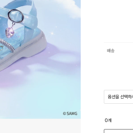
배송
옵션을 선택하
품절 제
0
개
옵션명을 