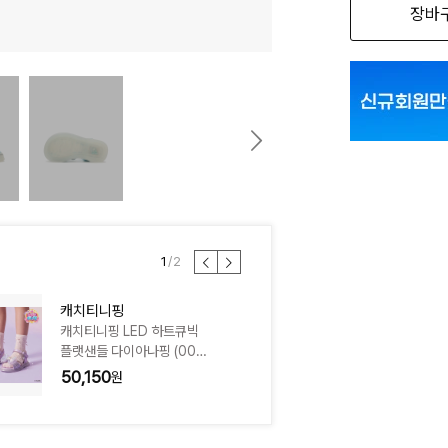
장바
150
160
170
1
/
2
캐치티니핑
캐치티니핑
캐치티니핑 LED 하트큐빅
캐치티니핑 LED 하트
플랫샌들 다이아나핑 (009
K
9380) CJGFM1SD555P
50,150
50,150
P