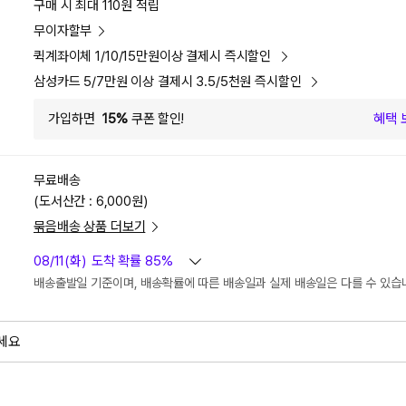
구매 시 최대 110원 적립
무이자할부
퀵계좌이체 1/10/15만원이상 결제시 즉시할인
삼성카드 5/7만원 이상 결제시 3.5/5천원 즉시할인
가입하면
15%
쿠폰 할인!
혜택 
무료배송
(도서산간 : 6,000원)
묶음배송 상품 더보기
08/11(화)
도착 확률 85%
배송출발일 기준이며, 배송확률에 따른 배송일과 실제 배송일은 다를 수 있습
세요
외