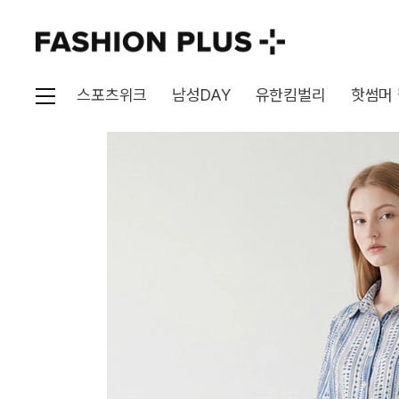
스포츠위크
남성DAY
유한킴벌리
핫썸머