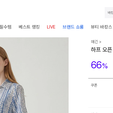
바캉
 필수템
베스트 랭킹
LIVE
브랜드 쇼룸
뷰티 바캉스
매긴 >
하프 오픈
66
%
쿠폰