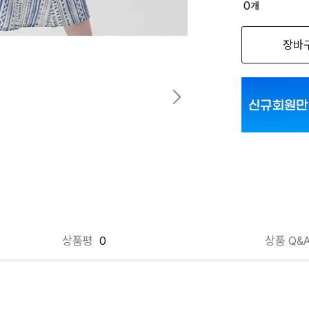
0
개
옵션명을 
장바
블랙 FREE
블루 FREE
상품평
0
상품 Q&