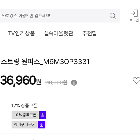
스/호캉스 이렇게만 입으세요!
로그인
TV인기상품
실속아울렛관
추천딜
 스트링 원피스_M6M3OP3331
36,960
110,000원
12% 상품쿠폰
10% 중복쿠폰
장바구니 쿠폰