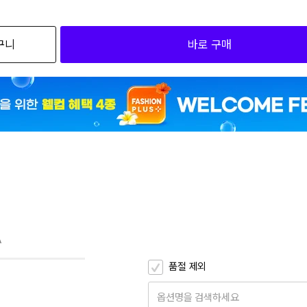
검색하세요
구니
바로 구매
3
3
A
품절 제외
옵션명을 검색하세요