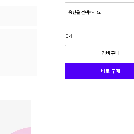
옵션을 선택하세요
블랙 FREE
36,960
0
개
블루 FREE
장바구니
36,960
바로 구매