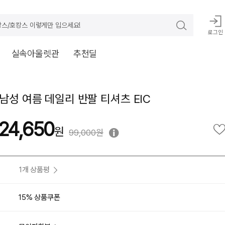
스/호캉스 이렇게만 입으세요!
로그인
실속아울렛관
추천딜
/남성 여름 데일리 반팔 티셔츠 EIC
24,650
99,000원
1개 상품평
15% 상품쿠폰