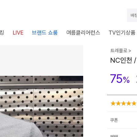
바캉
킹
LIVE
브랜드 쇼룸
여름클리어런스
TV인기상품
트레몰로 >
NC인천 
75
%
쿠폰