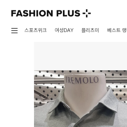
스포츠위크
여성DAY
플리츠미
베스트 랭