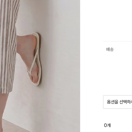
배송
옵션을 선택하
품절 제
0
개
옵션명을 