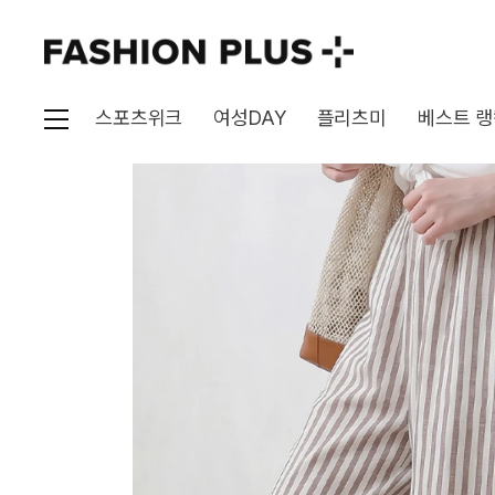
스포츠위크
여성DAY
플리츠미
베스트 랭