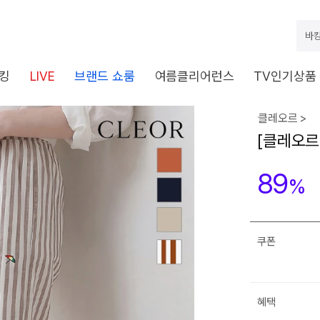
바캉
킹
LIVE
브랜드 쇼룸
여름클리어런스
TV인기상품
클레오르 >
[클레오르
89
%
쿠폰
혜택