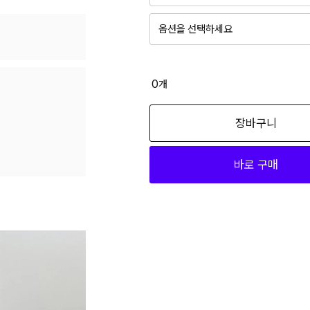
옵션을 선택하세요
브릭오렌지 FREE
8,910
0
개
블랙 FREE
장바구니
8,910
바로 구매
스트라이프 FREE
8,910
크림 FREE
8,910