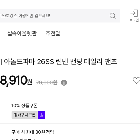
스/호캉스 이렇게만 입으세요!
로그인
실속아울렛관
추천딜
] 아놀드파마 26SS 린넨 밴딩 데일리 팬츠
8,910
79,000원
10% 상품쿠폰
장바구니 쿠폰
구매 시 최대 30원 적립