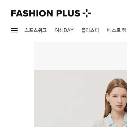
스포츠위크
여성DAY
플리츠미
베스트 랭