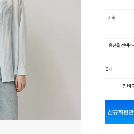
배송
옵션을 선택하
품절 제
0
개
옵션명을 
장바