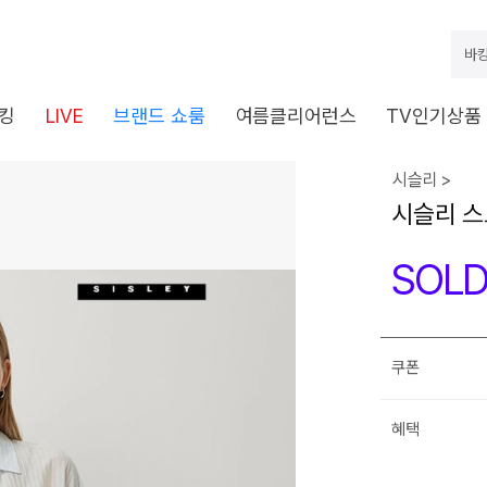
바캉
킹
LIVE
브랜드 쇼룸
여름클리어런스
TV인기상품
시슬리 >
시슬리 스
SOLD
쿠폰
혜택