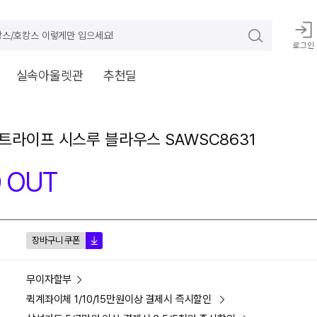
스/호캉스 이렇게만 입으세요!
로그인
실속아울렛관
추천딜
트라이프 시스루 블라우스 SAWSC8631
 OUT
장바구니 쿠폰
무이자할부
퀵계좌이체 1/10/15만원이상 결제시 즉시할인