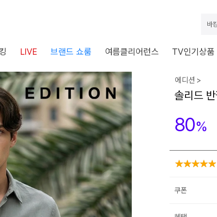
바캉
킹
LIVE
브랜드 쇼룸
여름클리어런스
TV인기상품
에디션 >
솔리드 반팔
80
%
쿠폰