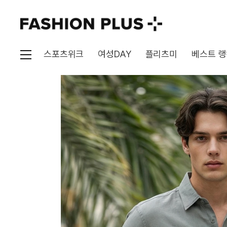
스포츠위크
여성DAY
플리츠미
베스트 랭