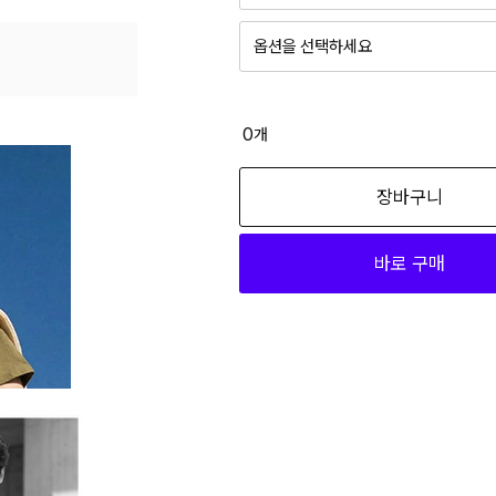
옵션을 선택하세요
BL 95
16,100
(5개)
0
개
CGR 95
장바구니
16,100
바로 구매
LKH 100
16,100
LKH 105
16,100
(4개)
LKH 95
16,100