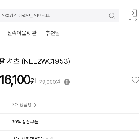
스/호캉스 이렇게만 입으세요!
로그인
실속아울렛관
추천딜
 셔츠 (NEE2WC1953)
16,100
79,000원
7개 상품평
30% 상품쿠폰