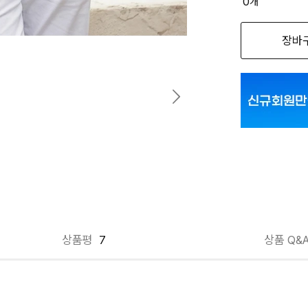
0
개
옵션명을 
장바
BL 95
CGR 95
LKH 100
LKH 105
LKH 95
NV 95
상품평
7
상품 Q&