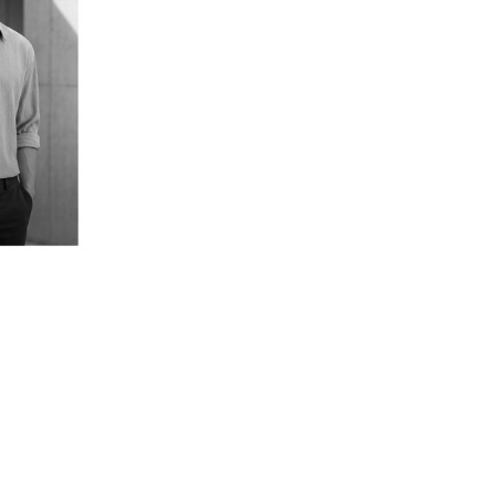
NV 95
16,100