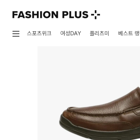
스포츠위크
여성DAY
플리츠미
베스트 랭