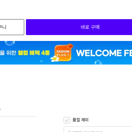
외
검색하세요
구니
바로 구매
6
245
6
250
6
290
6
295
67,43
300
67,43
10
A
6
245
품절 제외
6
250