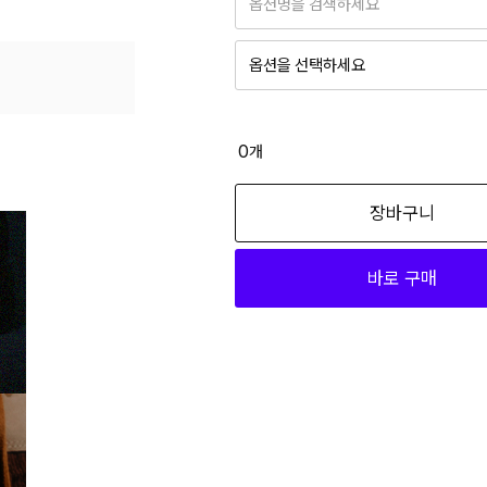
옵션명을 검색하세요
67,43
255
옵션을 선택하세요
6
260
01_H79441 245
6
265
67,430
0
개
6
270
01_H79441 250
장바구니
6
275
67,430
6
280
바로 구매
01_H79441 290
67,43
285
67,430
6
290
01_H79441 295
67,430
67,43
260
01_H79441 300
6
280