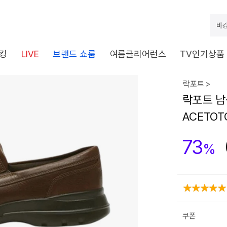
바캉
킹
LIVE
브랜드 쇼룸
여름클리어런스
TV인기상품
락포트 >
락포트 남
ACETOT
73
%
쿠폰