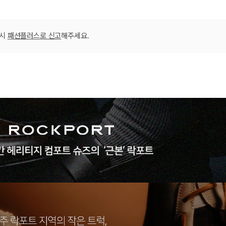
02_H79442 
02_H79442 
02_H79442 
02_H79442 
02_H79442 
02_H79442 
02_H79442 
02_H79442 
03_H79443 
03_H79443 