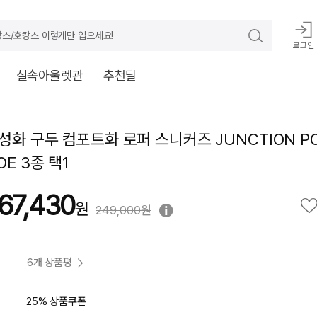
스/호캉스 이렇게만 입으세요!
로그인
실속아울렛관
추천딜
성화 구두 컴포트화 로퍼 스니커즈 JUNCTION PO
OE 3종 택1
67,430
249,000원
6개 상품평
25% 상품쿠폰