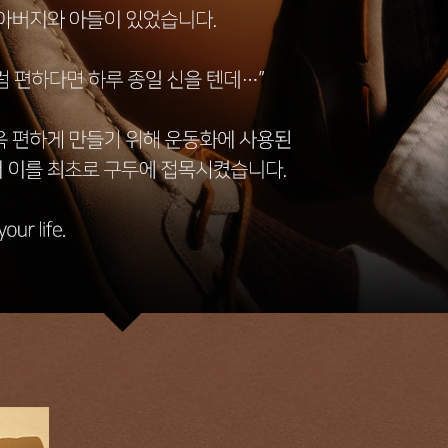
03_H79443 
03_H79443 
겼습니다.
03_H79443 
장바구니 쿠폰
용 가능 쿠폰
한 상품이에요
어떠세요?