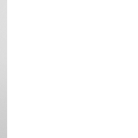
67,430
03_H79443 260
67,430
(1개)
03_H79443 280
67,430
03_H79443 285
67,430
03_H79443 290
67,430
03_H79443 295
67,430