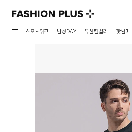
스포츠위크
남성DAY
유한킴벌리
핫썸머