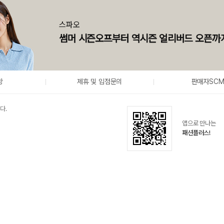
니다
스파오
니다.
썸머 시즌오프부터 역시즌 얼리버드 오픈까
)
항
제휴 및 입점문의
판매자SC
다.
앱으로 만나는
패션플러스!
반품하신 후 환불받