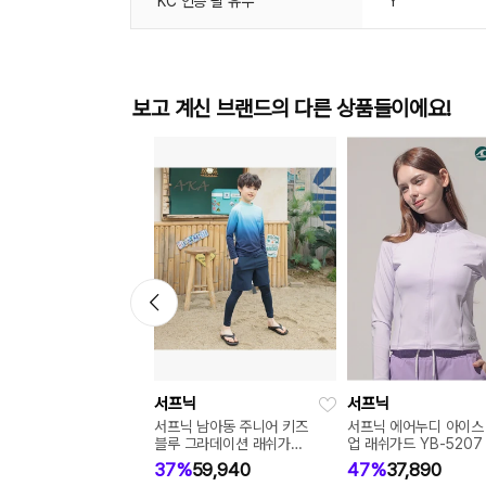
KC 인증 필 유무
Y
보고 계신 브랜드의 다른 상품들이에요!
서프닉
서프닉
서프닉 남아동 주니어 키즈
서프닉 에어누디 아이스
블루 그라데이션 래쉬가드
업 래쉬가드 YB-5207
세트 YB-1861
37%
59,940
47%
37,890