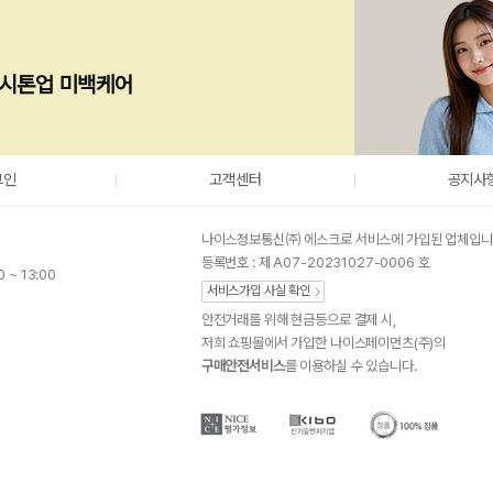
] > [교환/반품/환불 신청]이나 [고객센터] > [1:1문의하기]를 통해 접수 부탁 드립
환/반품/환불 신청내역]에서 확인 가능합니다
수: 결제확인 후 1~2일 (토/일/공휴일제외)
의 단순 변심으로 인한 교환/반품/환불의 경우 고객님 부담입니다
17조(청약철회등)에 따라 다음의 경우에 해당하는 교환/반품은 청약 철회가 제한됩
즉시톤업 미백케어
가가 사전 고지된 일부 상품의 경우
 따라 재판매가 곤란할 정도로재화 등의 가치가 현저히 감소한 경우 (예: 식품, 화장품
어 상품 가치가 현저히 상실된 경우 (예: 가전제품, 설치가구)
 사유로 상품 등이 멸실 또는 훼손된 경우(단, 상품 확인을 위한 포장 훼손 제외)
그인
고객센터
공지사
에 따라 개별적으로 생산되는 상품이 제작에 들어간 경우
성이 있는 재화 등 (예: 금)
나이스정보통신㈜ 에스크로 서비스에 가입된 업체입니
지닌 재화 등으로 복제가 가능한 경우 그 원본인 재화 등의 포장을 훼손한 경우
등록번호 : 제 A07-20231027-0006 호
0 ~ 13:00
서비스가입 사실 확인
경우 배송 전에만 취소 접수가 가능합니다(배송이 이미 이루어진 경우, 해당 상품을 
안전거래를 위해 현금등으로 결제 시,
)
저희 쇼핑몰에서 가입한 나이스페이먼츠(주)의
구매안전서비스
를 이용하실 수 있습니다.