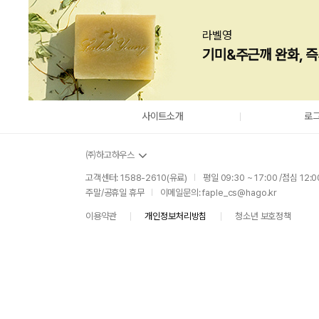
방법: [마이쇼핑
처리과정: [교
배송출발일
평균 배송 출발일 
라벨영
비용 : 고객님
교환/반품/환불
전자상거래법 제
기미&주근깨 완화, 
1)교환/반품 불
2)시간의 경과에
3)포장이 훼손되
4)소비자 책임인
사이트소개
로
5)소비자의 주문
6)가격 변동 가능
㈜하고하우스
7)같은 성능을 
고객센터: 1588-2610(유료)
평일 09:30 ~ 17:00 /점심 12:0
|
주말/공휴일 휴무
이메일문의:
faple_cs@hago.kr
|
주문을 완료하신 
취소
으시기 바랍니다
사업자 정보확인
이용약관
개인정보처리방침
청소년 보호정책
|