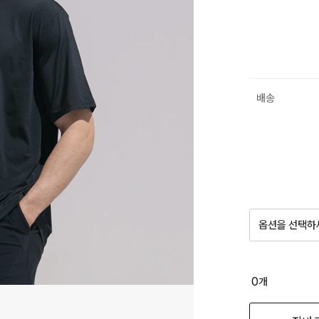
배송
옵션을 선택하
품절 제
0
개
옵션명을 