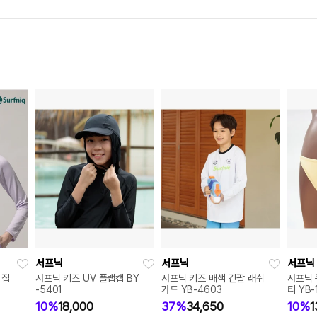
서프닉
서프닉
서프닉
 집
서프닉 키즈 UV 플랩캡 BY
서프닉 키즈 배색 긴팔 래쉬
서프닉
-5401
가드 YB-4603
티 YB-
10%
18,000
37%
34,650
10%
1