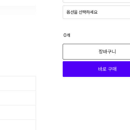
옵션을 선택하세요
블랙 L
32,940
0
개
블랙 M
장바구니
32,940
바로 구매
블랙 S
32,940
블랙 XL
32,940