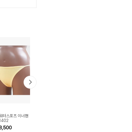
서프닉
서프닉
 워터스포츠 이너팬
서프닉 성인 플랩캡 BY-55
서프닉 남아동 주니어 키
1402
01
체크 집업 래쉬가드 세트 
B-1862
3,500
10%
18,000
42%
54,900