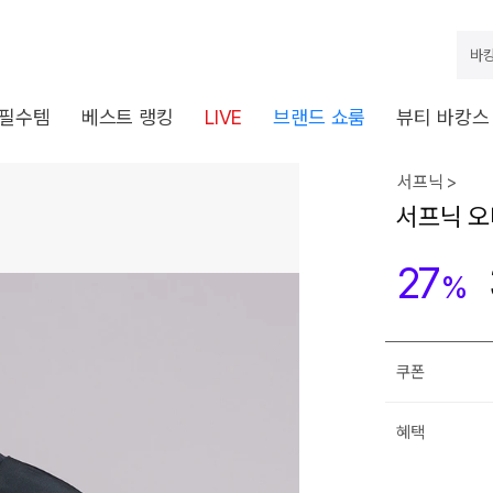
바캉
 필수템
베스트 랭킹
LIVE
브랜드 쇼룸
뷰티 바캉스
서프닉 >
서프닉 오
27
%
쿠폰
혜택