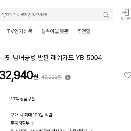
스/호캉스 이렇게만 입으세요!
로그인
TV인기상품
실속아울렛관
추천딜
버핏 남녀공용 반팔 래쉬가드 YB-5004
32,940
45,000원
10% 상품쿠폰
구매 시 최대 100원 적립
무이자할부