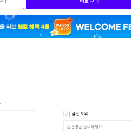
구니
바로 구매
3
3
3
3
A
품절 제외
옵션명을 검색하세요