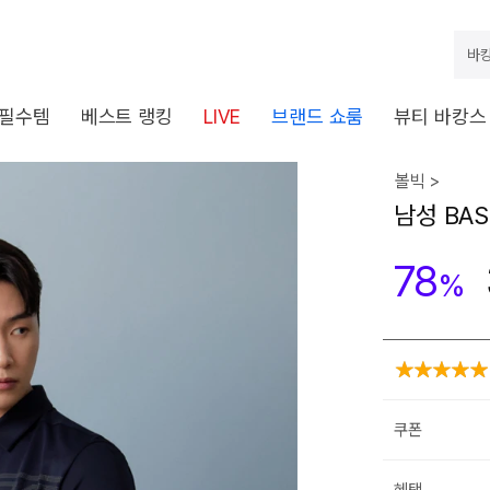
바캉
 필수템
베스트 랭킹
LIVE
브랜드 쇼룸
뷰티 바캉스
볼빅 >
남성 BAS
78
%
쿠폰