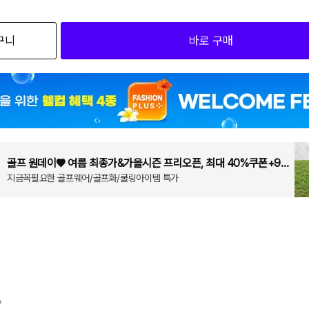
검색하세요
구니
바로 구매
3
3
3
3
골프 원데이♥ 여름 최종가&가을시즌 프리오픈, 최대 40%쿠폰+95%OFF!
지금꼭필요한 골프웨어/골프화/쿨링아이템 특가
A