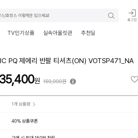
스/호캉스 이렇게만 입으세요!
로그인
TV인기상품
실속아울렛관
추천딜
IC PQ 제에리 반팔 티셔츠(ON) VOTSP471_NA
35,400
159,000원
1개 상품평
40% 상품쿠폰