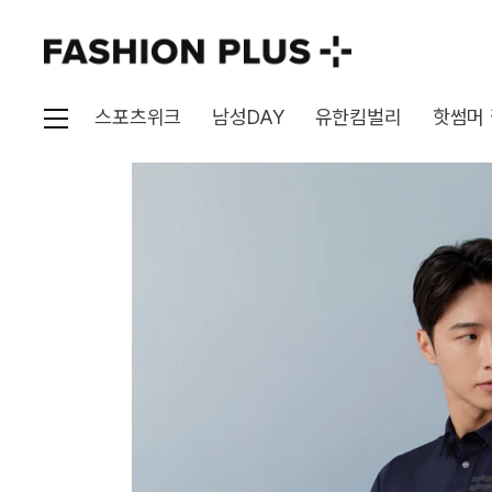
스포츠위크
남성DAY
유한킴벌리
핫썸머