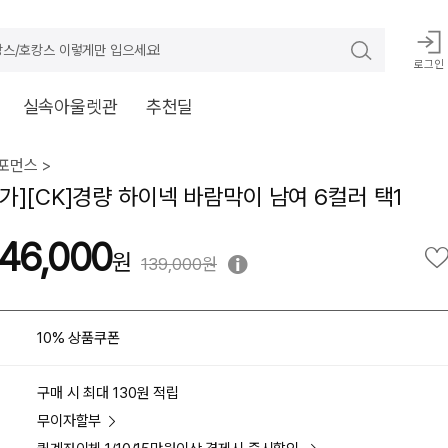
스/호캉스 이렇게만 입으세요!
로그인
실속아울렛관
추천딜
포먼스 >
가][CK]경량 하이넥 바람막이 남여 6컬러 택1
46,000
139,000원
10% 상품쿠폰
구매 시 최대 130원 적립
무이자할부