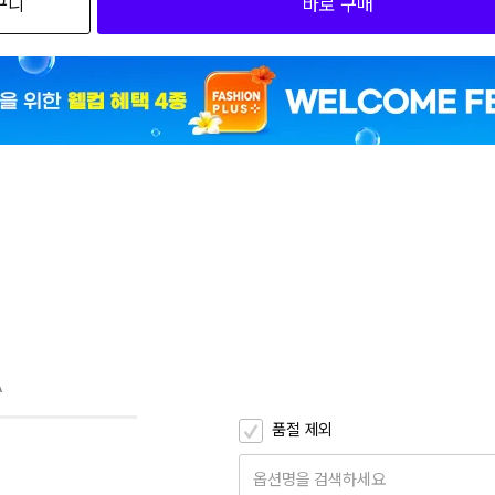
구니
바로 구매
4
EUBN08_00 095
4
EUBN08_00 100
4
EUBN08_00 105
A
품절 제외
옵션명을 검색하세요