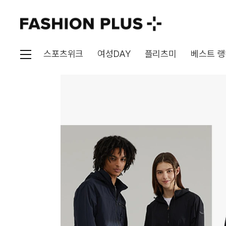
스포츠위크
여성DAY
플리츠미
베스트 랭