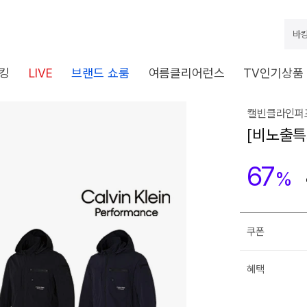
바캉
킹
LIVE
브랜드 쇼룸
여름클리어런스
TV인기상품
캘빈클라인퍼
[비노출특
67
%
쿠폰
혜택