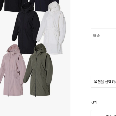
배송
옵션을 선택하
품절 제
0
개
옵션명을 