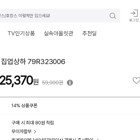
스/호캉스 이렇게만 입으세요!
로그인
TV인기상품
실속아울렛관
추천딜
 집업상하 79R323006
25,370
59,000원
14% 상품쿠폰
구매 시 최대 80원 적립
무이자할부