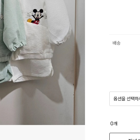
배송
옵션을 선택하
품절 제
0
개
옵션명을 