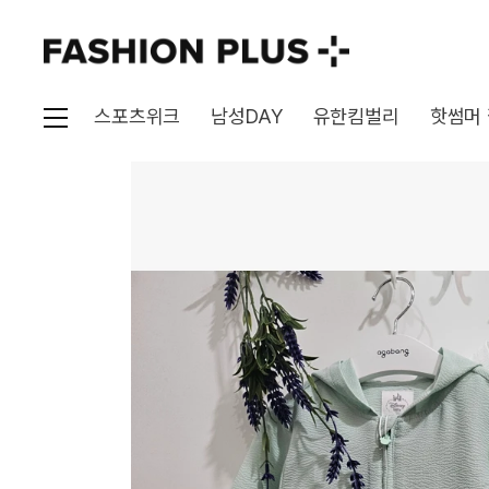
스포츠위크
남성DAY
유한킴벌리
핫썸머