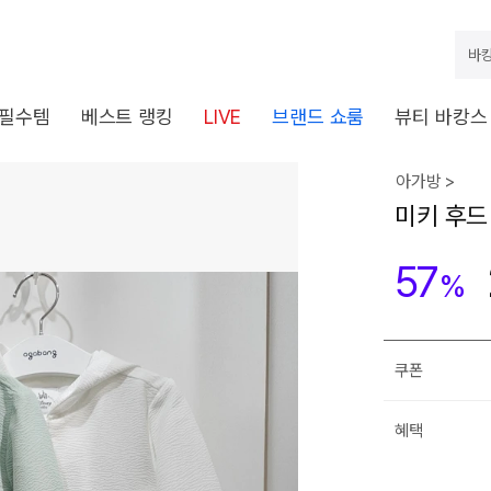
바캉
 필수템
베스트 랭킹
LIVE
브랜드 쇼룸
뷰티 바캉스
아가방 >
미키 후드
57
%
쿠폰
혜택