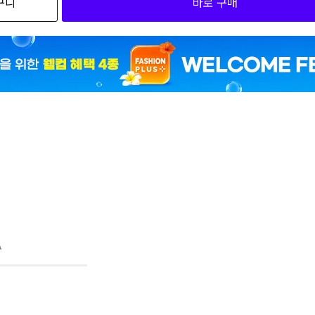
구니
바로 구매
25,37
25,37
A