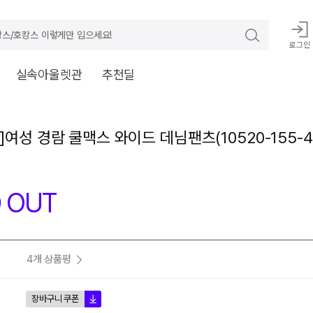
스/호캉스 이렇게만 입으세요!
로그인
실속아울렛관
추천딜
여성 경람 쿨맥스 와이드 데님팬츠(10520-155-41
 OUT
4개 상품평
장바구니 쿠폰