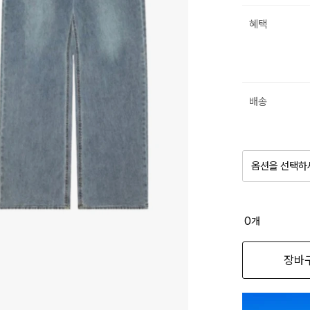
혜택
배송
옵션을 선택하
품절 제
0
개
옵션명을 
장바