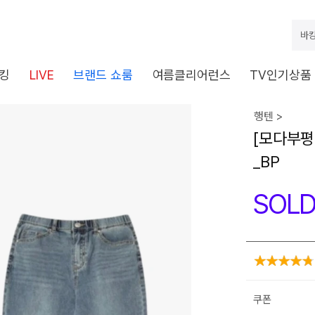
바캉
킹
LIVE
브랜드 쇼룸
여름클리어런스
TV인기상품
행텐 >
[모다부평]
_BP
SOLD
쿠폰