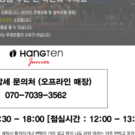
카키그린066 
카키그린066 
겼습니다.
화이트003 14
장바구니 쿠폰
화이트003 15
용 가능 쿠폰
한 상품이에요
화이트003 16
은 어떠세요?