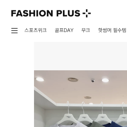
스포츠위크
골프DAY
무크
핫썸머 필수템