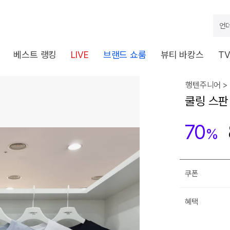
언더
베스트 랭킹
LIVE
브랜드 쇼룸
뷰티 바캉스
T
행텐주니어 >
쿨링 스판 
70
%
쿠폰
혜택