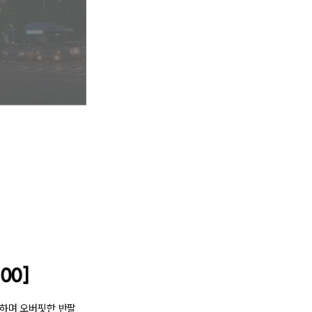
160
8,91
170
0
0
8,91
0