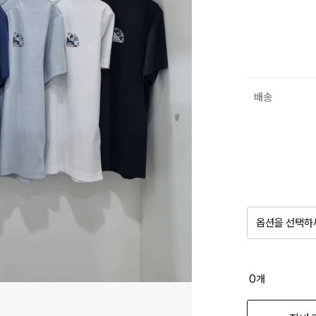
배송
옵션을 선택하
품절 제
0
개
옵션명을 