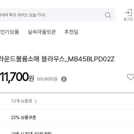
아머 특가 라이브 오늘 11시!
로그인
V인기상품
실속아울렛관
추천딜
 라운드볼륨소매 블라우스_MB45BLPD02Z
11,700
99,800원
13개 상품평
22% 상품쿠폰