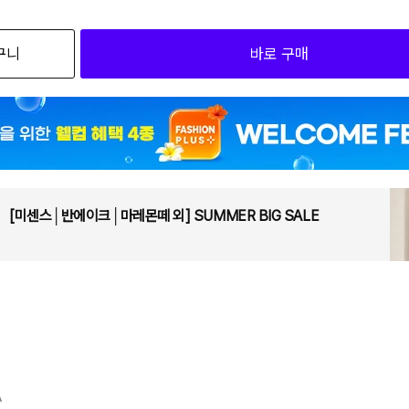
검색하세요
구니
바로 구매
5(55)
6(66)
7(77)
[미센스│반에이크│마레몬떼 외] SUMMER BIG SALE
A