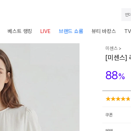
언더
베스트 랭킹
LIVE
브랜드 쇼룸
뷰티 바캉스
T
미센스 >
[미센스]
88
%
쿠폰