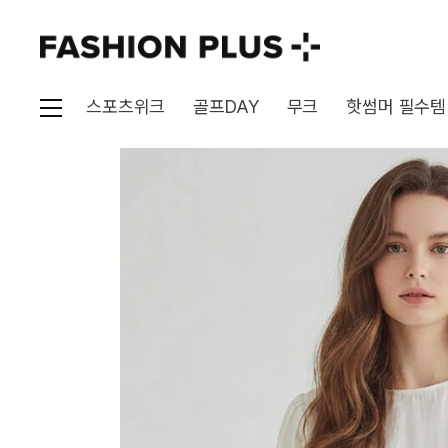
스포츠위크
골프DAY
무크
핫썸머 필수템