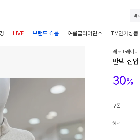
바캉
킹
LIVE
브랜드 쇼룸
여름클리어런스
TV인기상품
레노마레이디 
반넥 집업 
30
%
쿠폰
혜택