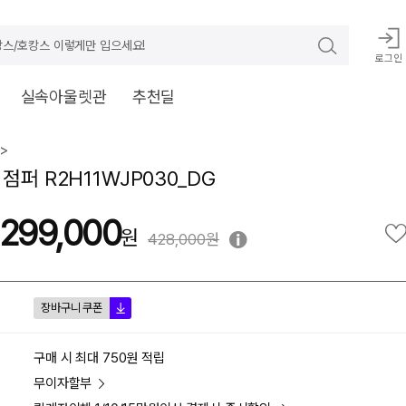
스/호캉스 이렇게만 입으세요!
로그인
실속아울렛관
추천딜
>
점퍼 R2H11WJP030_DG
299,000
428,000원
장바구니 쿠폰
구매 시 최대 750원 적립
무이자할부