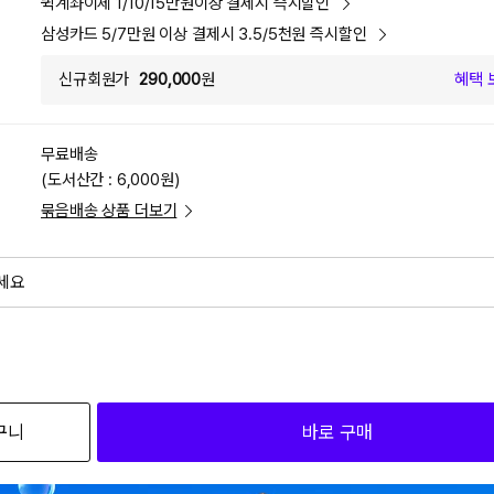
퀵계좌이체 1/10/15만원이상 결제시 즉시할인
삼성카드 5/7만원 이상 결제시 3.5/5천원 즉시할인
신규회원가
290,000
원
혜택 
무료배송
(도서산간 : 6,000원)
묶음배송 상품 더보기
세요
외
검색하세요
구니
바로 구매
299,00