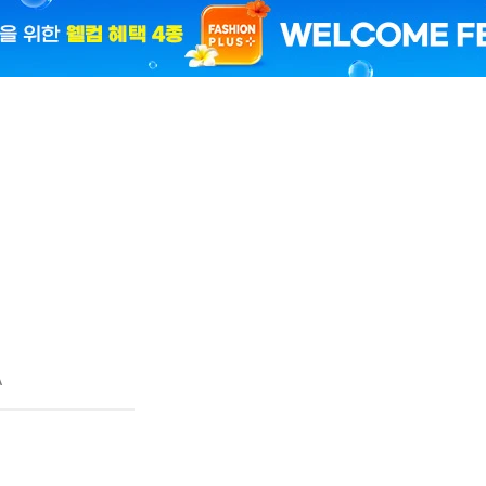
299,00
299,00
299,00
66
299,00
77
A