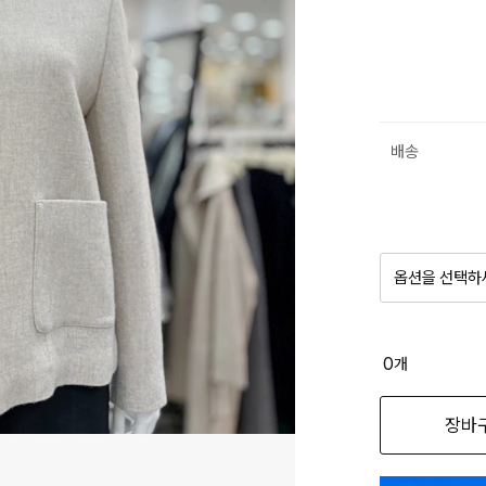
배송
옵션을 선택하
품절 제
0
개
옵션명을 
장바
네이비 55