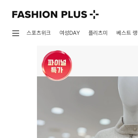
스포츠위크
여성DAY
플리츠미
베스트 랭