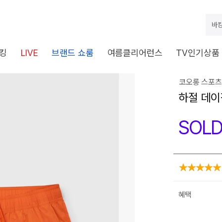
바캉
킹
LIVE
브랜드 쇼룸
여름클리어런스
TV인기상품
코오롱 스포츠
하절 데이
SOLD
혜택