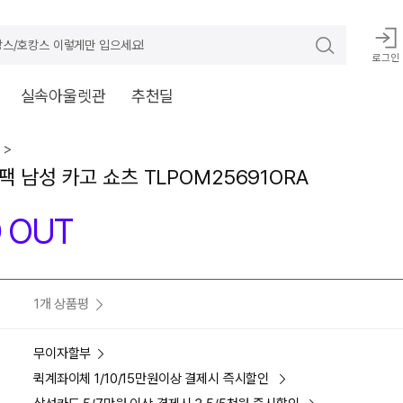
스/호캉스 이렇게만 입으세요!
로그인
실속아울렛관
추천딜
 >
팩 남성 카고 쇼츠 TLPOM25691ORA
 OUT
1개 상품평
무이자할부
퀵계좌이체 1/10/15만원이상 결제시 즉시할인