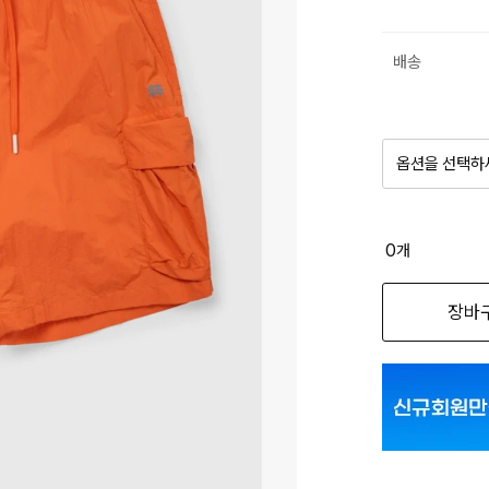
배송
옵션을 선택하
품절 제
0
개
옵션명을 
장바