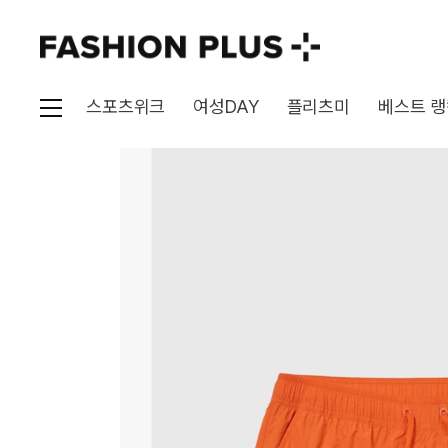
스포츠위크
여성DAY
플리츠미
베스트 랭