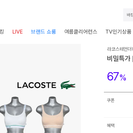
바캉
킹
LIVE
브랜드 쇼룸
여름클리어런스
TV인기상품
라코스테언더웨
비밀특가 
67
%
쿠폰
혜택