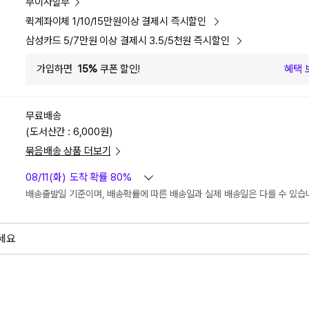
무이자할부
퀵계좌이체 1/10/15만원이상 결제시 즉시할인
삼성카드 5/7만원 이상 결제시 3.5/5천원 즉시할인
가입하면
15%
쿠폰 할인!
혜택 
무료배송
(도서산간 : 6,000원)
묶음배송 상품 더보기
08/11(화)
도착 확률 80%
배송출발일 기준이며, 배송확률에 따른 배송일과 실제 배송일은 다를 수 있습
세요
외
검색하세요