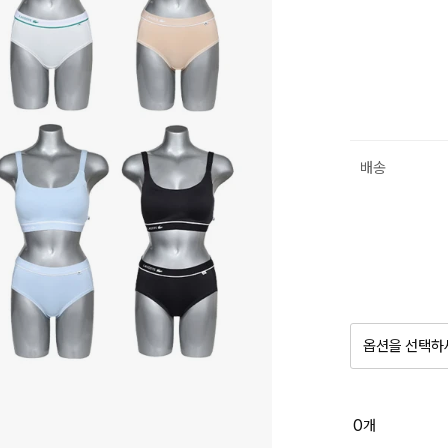
배송
옵션을 선택하
품절 제
0
개
옵션명을 