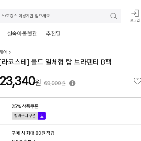
스/호캉스 이렇게만 입으세요!
로그인
실속아울렛관
추천딜
어 >
[라코스테] 몰드 일체형 탑 브라팬티 B팩
23,340
69,900원
25% 상품쿠폰
장바구니 쿠폰
구매 시 최대 80원 적립