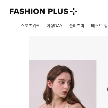
스포츠위크
여성DAY
플리츠미
베스트 랭