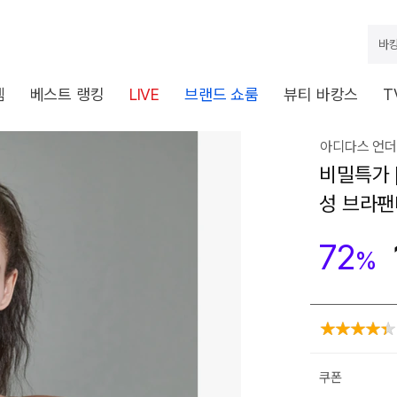
바캉
템
베스트 랭킹
LIVE
브랜드 쇼룸
뷰티 바캉스
T
아디다스 언더
비밀특가 
성 브라팬
72
%
쿠폰