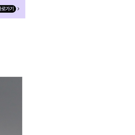
옵션04_AOFYIEM04_00 80C-095
1
EM15_00 75B-090
14,000
1
EM15_00 75C-090
옵션04_AOFYIEM04_00 85A-100
1
EM15_00 80A-095
14,000
1
EM15_00 80B-095
옵션04_AOFYIEM04_00 85B-100
1
EM15_00 80C-095
14,000
1
EM15_00 85A-100
옵션04_AOFYIEM04_00 85C-100
1
EM15_00 85B-100
14,000
1
EM15_00 85C-100
옵션09_AOFYIEM10_00 75C-090
14,000
1
EM16_00 75A-090
옵션09_AOFYIEM10_00 80A-095
1
EM16_00 75B-090