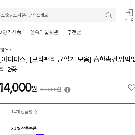
스/호캉스 이렇게만 입으세요!
로그인
V인기상품
실속아울렛관
추천딜
웨어 >
[아디다스] [브라팬티 균일가 모음] 흡한속건.압박
티 2종
14,000
49,900원
14개 상품평
20% 상품쿠폰