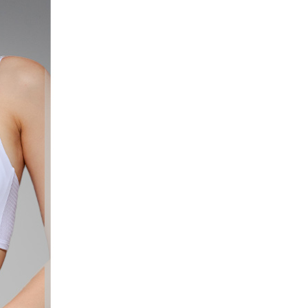
14,000
1
EM16_00 75C-090
옵션09_AOFYIEM10_00 80B-095
1
EM16_00 80A-095
14,000
1
EM16_00 80B-095
옵션09_AOFYIEM10_00 80C-095
1
EM16_00 80C-095
14,000
1
EM16_00 85A-100
옵션09_AOFYIEM10_00 85A-100
1
EM16_00 85B-100
14,000
1
EM16_00 85C-100
옵션09_AOFYIEM10_00 85C-100
14,000
1
EM17_00 75A-090
옵션11_AOFYIEM13_00 85B-100
1
EM17_00 75C-090
14,000
1
EM17_00 80A-095