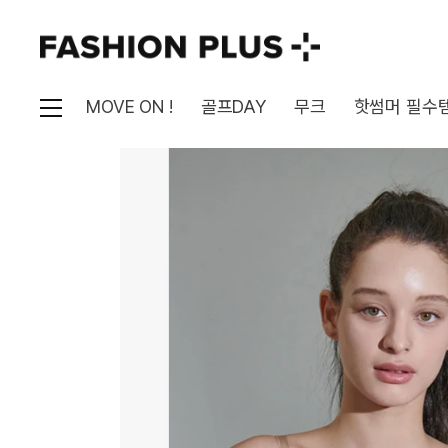
MOVE ON !
골프DAY
무크
핫썸머 필수