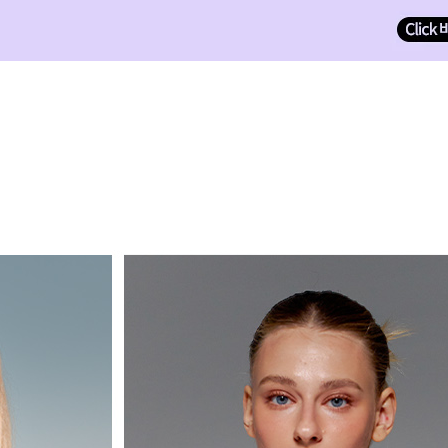
옵션13_AOFYI
옵션13_AOFYI
옵션13_AOFYI
겼습니다.
장바구니 쿠폰
옵션13_AOFYI
용 가능 쿠폰
한 상품이에요
옵션13_AOFYI
7%
옵션13_AOFYI
이 상품은 어떠세요?
언더웨어 슈퍼빅세일 7% 장바구니 쿠폰
옵션13_AOFYI
~2026-08-09 23:59
(D-3)
(결제금액 70,000원 이상, 최대할인 7,000원)
옵션13_AOFYI
옵션14_AOFYI
5%
옵션14_AOFYI
언더웨어 슈퍼빅세일 5% 장바구니 쿠폰