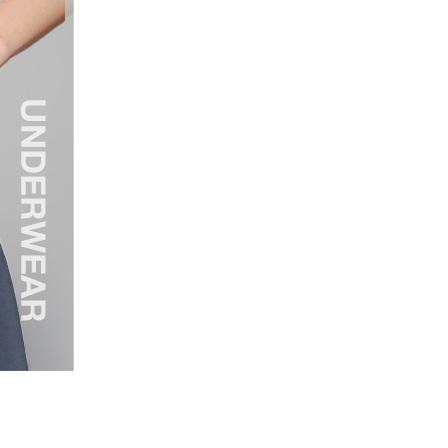
옵션11_AOFYIEM13_00 85C-100
1
EM17_00 80B-095
14,000
1
EM17_00 80C-095
옵션13_AOFYIEM15_00 75A-090
1
EM17_00 85A-100
14,000
1
EM17_00 85B-100
옵션13_AOFYIEM15_00 75B-090
1
EM17_00 85C-100
14,000
1
EMB2_00 75A-090
옵션13_AOFYIEM15_00 75C-090
14,000
1
EMB2_00 75B-090
옵션13_AOFYIEM15_00 80A-095
1
EMB2_00 75C-090
14,000
1
EMB2_00 80A-095
옵션13_AOFYIEM15_00 80B-095
1
EMB2_00 80B-095
14,000