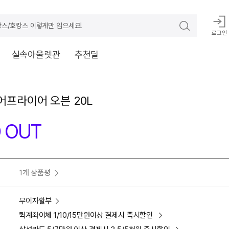
스/호캉스 이렇게만 입으세요!
로그인
실속아울렛관
추천딜
에어프라이어 오븐 20L
 OUT
1개 상품평
무이자할부
퀵계좌이체 1/10/15만원이상 결제시 즉시할인