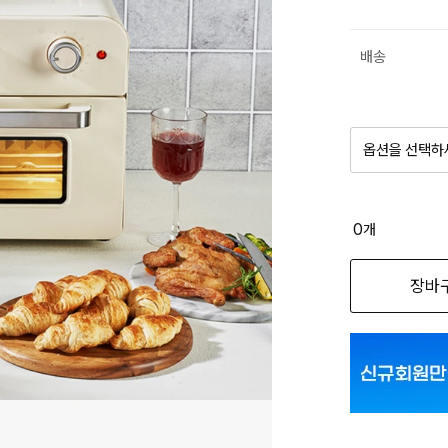
배송
옵션을 선택하
품절 제
0
개
옵션명을 
장바