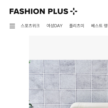
스포츠위크
여성DAY
플리츠미
베스트 랭