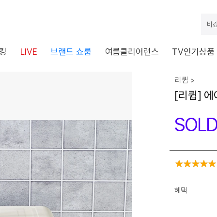
바캉
킹
LIVE
브랜드 쇼룸
여름클리어런스
TV인기상품
리큅 >
[리큅] 
SOLD
혜택