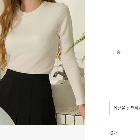
배송
옵션을 선택하
품절 제
0
개
옵션명을 