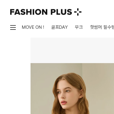
MOVE ON !
골프DAY
무크
핫썸머 필수