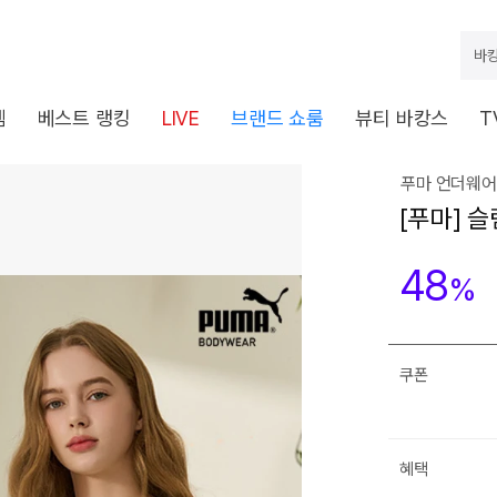
바캉
템
베스트 랭킹
LIVE
브랜드 쇼룸
뷰티 바캉스
T
푸마 언더웨어
[푸마] 
48
%
쿠폰
혜택