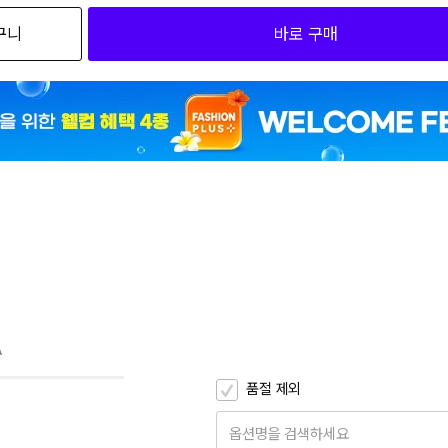
구니
바로 구매
2
P02/99 090
2
P02/99 095
2
P02/99 100
2
DP01/01 090
2
DP01/01 095
2
DP01/01 100
A
품절 제외
옵션명을 검색하세요