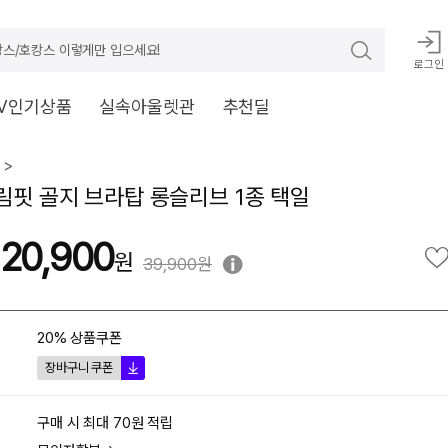
스/호캉스 이렇게만 입으세요!
로그인
V인기상품
실속아울렛관
추천딜
 >
슬림핏 골지 브라탑 롱슬리브 1종 택일
20,900
39,900원
20% 상품쿠폰
장바구니 쿠폰
구매 시 최대 70원 적립