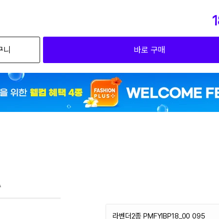
1
구니
바로 구매
A
라벤더2종 PMFYIBP18_00 095