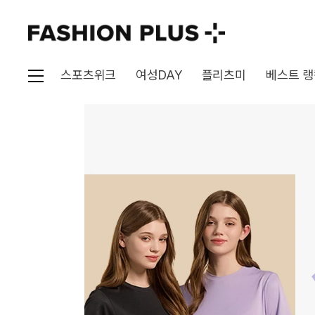
스포츠위크
여성DAY
플리츠미
베스트 랭