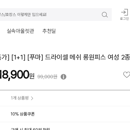
스/호캉스 이렇게만 입으세요!
로그인
실속아울렛관
추천딜
가] [1+1] [푸마] 드라이셀 메쉬 롱원피스 여성 2
18,900
99,000원
1개 상품평
10% 상품쿠폰