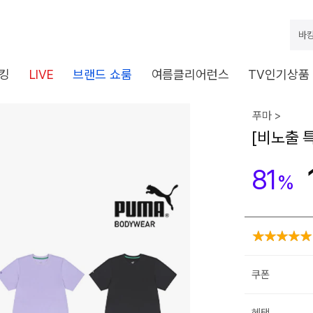
바캉
킹
LIVE
브랜드 쇼룸
여름클리어런스
TV인기상품
푸마 >
[비노출 특
81
%
쿠폰