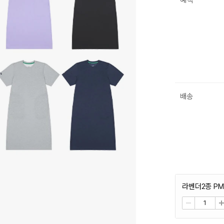
혜택
배송
라벤더2종 PMF