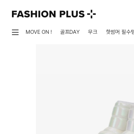
MOVE ON !
골프DAY
무크
핫썸머 필수