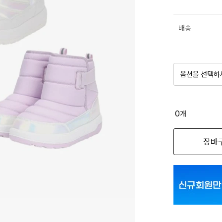
배송
옵션을 선택하
품절 제
0
개
옵션명을 
장바