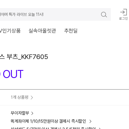
아머 특가 라이브 오늘 11시!
로그인
V인기상품
실속아울렛관
추천딜
스 부츠_KKF7605
 OUT
1개 상품평
무이자할부
퀵계좌이체 1/10/15만원이상 결제시 즉시할인