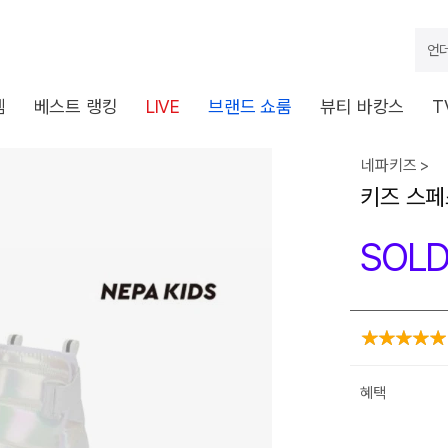
언더
템
베스트 랭킹
LIVE
브랜드 쇼룸
뷰티 바캉스
T
네파키즈 >
키즈 스페
SOLD
혜택