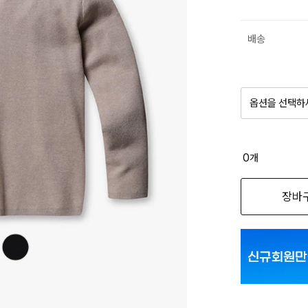
배송
옵션을 선택하
품절 제
0
개
옵션명을 
장바