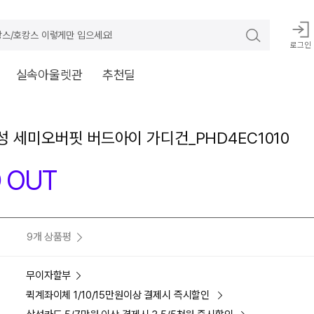
스/호캉스 이렇게만 입으세요!
로그인
실속아울렛관
추천딜
남성 세미오버핏 버드아이 가디건_PHD4EC1010
 OUT
9개 상품평
무이자할부
퀵계좌이체 1/10/15만원이상 결제시 즉시할인