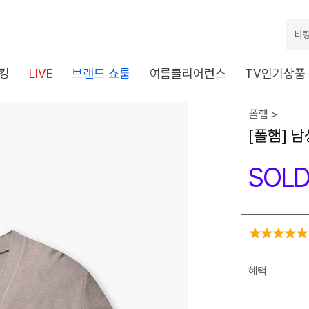
바캉
킹
LIVE
브랜드 쇼룸
여름클리어런스
TV인기상품
폴햄 >
[폴햄] 
SOLD
혜택