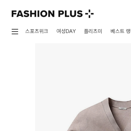
스포츠위크
여성DAY
플리츠미
베스트 랭