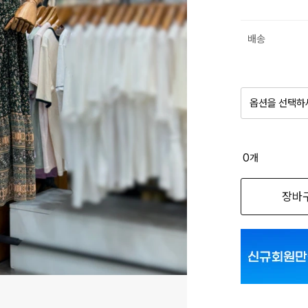
배송
옵션을 선택하
품절 제
0
개
옵션명을 
장바