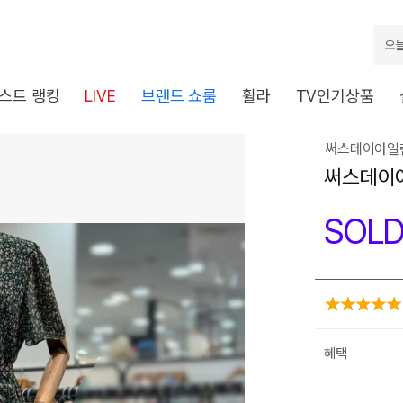
오
스트 랭킹
LIVE
브랜드 쇼룸
휠라
TV인기상품
써스데이아일랜
써스데이아
SOLD
혜택