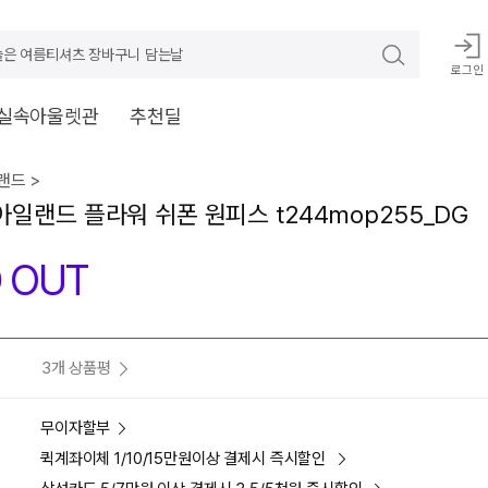
늘은 여름티셔츠 장바구니 담는날
로그인
실속아울렛관
추천딜
드 >
일랜드 플라워 쉬폰 원피스 t244mop255_DG
 OUT
3개 상품평
무이자할부
퀵계좌이체 1/10/15만원이상 결제시 즉시할인