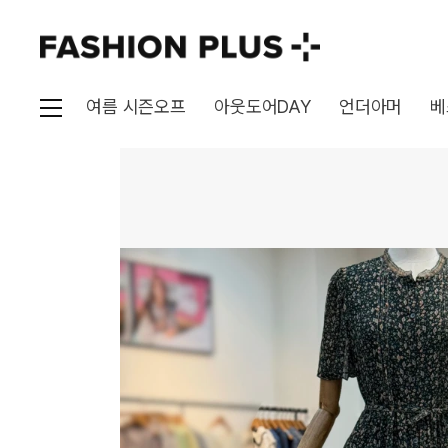
여름 시즌오프
아웃도어DAY
언더아머
베