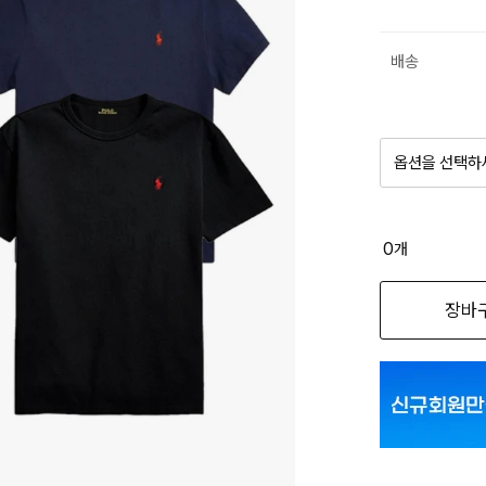
배송
옵션을 선택하
품절 제
0
개
옵션명을 
장바