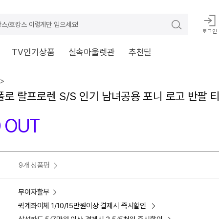
스/호캉스 이렇게만 입으세요!
로그인
TV인기상품
실속아울렛관
추천딜
>
] 폴로 랄프로렌 S/S 인기 남녀공용 포니 로고 반팔 
 OUT
9개 상품평
무이자할부
퀵계좌이체 1/10/15만원이상 결제시 즉시할인