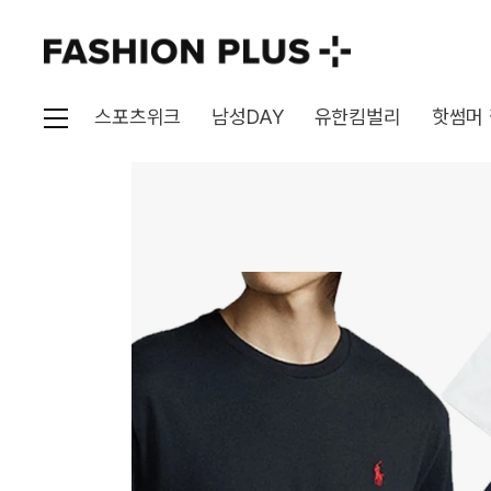
스포츠위크
남성DAY
유한킴벌리
핫썸머