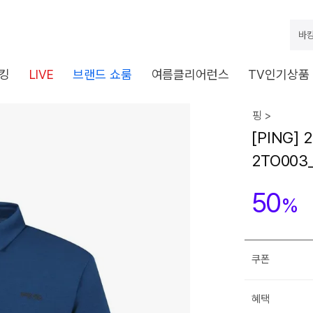
바캉
킹
LIVE
브랜드 쇼룸
여름클리어런스
TV인기상품
핑 >
[PING]
2TO003
50
%
쿠폰
혜택