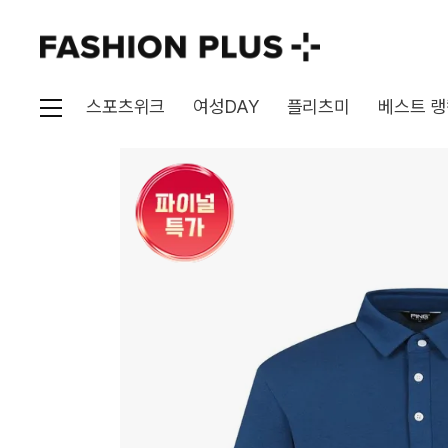
스포츠위크
여성DAY
플리츠미
베스트 랭