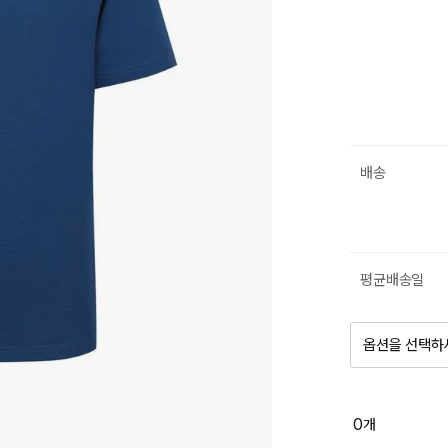
배송
평균배송일
옵션을 선택하
품절 제
0
개
옵션명을 