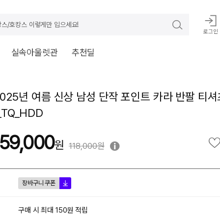
스/호캉스 이렇게만 입으세요!
로그인
실속아울렛관
추천딜
 2025년 여름 신상 남성 단작 포인트 카라 반팔 티셔츠
_TQ_HDD
59,000
118,000원
장바구니 쿠폰
구매 시 최대 150원 적립