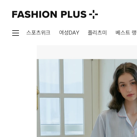
스포츠위크
여성DAY
플리츠미
베스트 랭