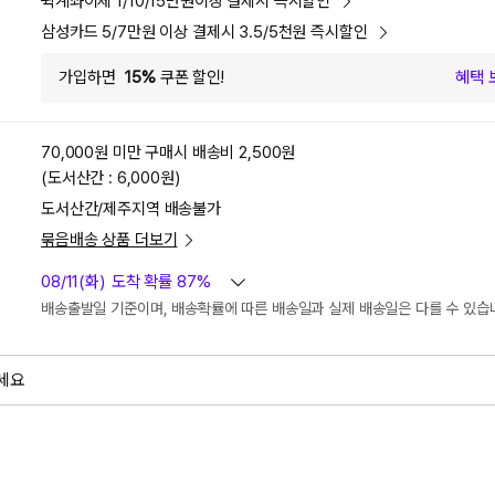
퀵계좌이체 1/10/15만원이상 결제시 즉시할인
삼성카드 5/7만원 이상 결제시 3.5/5천원 즉시할인
가입하면
15%
쿠폰 할인!
혜택 
70,000원 미만 구매시
배송비 2,500원
(도서산간 : 6,000원)
도서산간/제주지역 배송불가
묶음배송 상품 더보기
08/11(화)
도착 확률 87%
배송출발일 기준이며, 배송확률에 따른 배송일과 실제 배송일은 다를 수 있습
세요
외
검색하세요