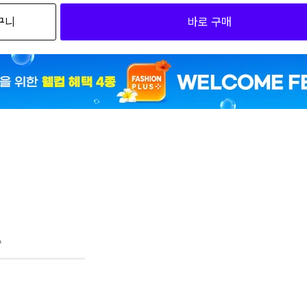
구니
바로 구매
1
 L
1
ree
1
L
A