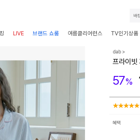
바캉
킹
LIVE
브랜드 쇼룸
여름클리어런스
TV인기상품
dab >
프라이빗 
57
%
혜택