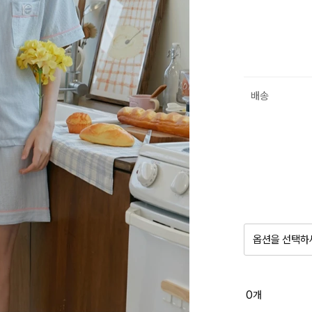
배송
옵션을 선택하
품절 제
0
개
옵션명을 