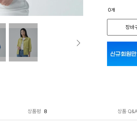
품절 제
0
개
옵션명을 
장바
그린 090
그린 095
블루 090
상품평
8
상품 Q&