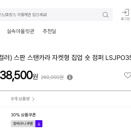
스/호캉스 이렇게만 입으세요!
로그인
실속아울렛관
추천딜
2컬러) 스판 스탠카라 자켓형 집업 숏 점퍼 LSJPO3
38,500
260,000원
8개 상품평
30% 상품쿠폰
장바구니 쿠폰