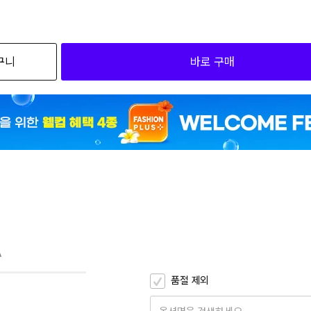
외
검색하세요
구니
바로 구매
3
3
3
A
품절 제외