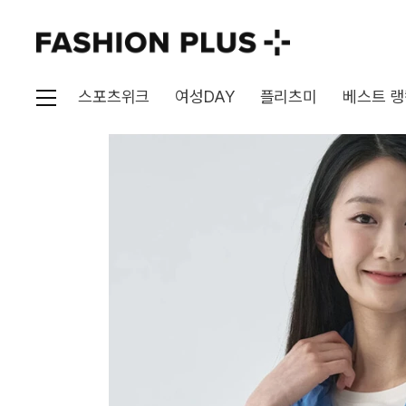
스포츠위크
여성DAY
플리츠미
베스트 랭