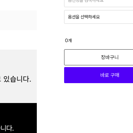
옵션명을 검색하세요
옵션을 선택하세요
그린 090
38,500
0
개
그린 095
장바구니
38,500
바로 구매
블루 090
38,500