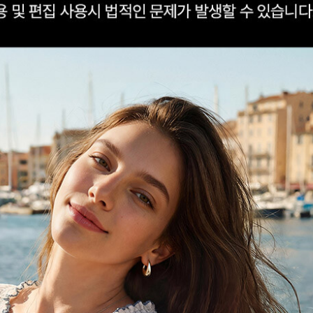
겼습니다.
장바구니 쿠폰
용 가능 쿠폰
한 상품이에요
3,000원
세요?
[SUMMER COOL SALE] 3000원 쿠폰
~2026-08-09 23:59
(D-1)
(결제금액 39,000원 이상, 최대할인 3,000원)
20,000원
[쇼핑지원금] 20000원 쿠폰