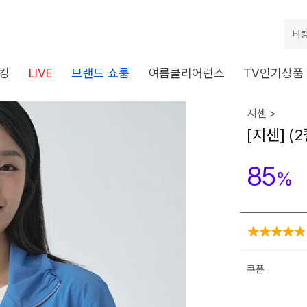
바캉
킹
LIVE
브랜드 쇼룸
여름클리어런스
TV인기상품
지센 >
[지센] (
85
%
쿠폰