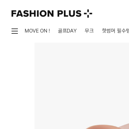
MOVE ON !
골프DAY
무크
핫썸머 필수