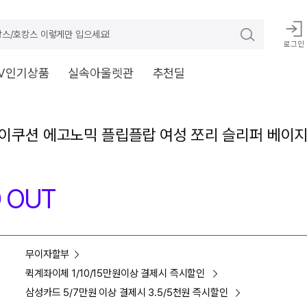
스/호캉스 이렇게만 입으세요!
로그인
V인기상품
실속아울렛관
추천딜
이쿠션 에고노믹 플립플랍 여성 쪼리 슬리퍼 베이지 
 OUT
무이자할부
퀵계좌이체 1/10/15만원이상 결제시 즉시할인
삼성카드 5/7만원 이상 결제시 3.5/5천원 즉시할인