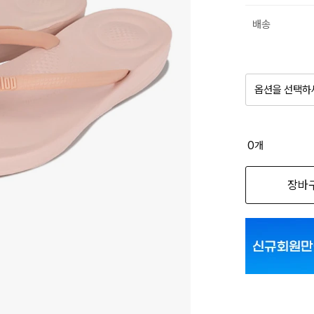
배송
옵션을 선택하
품절 제
0
개
옵션명을 
장바