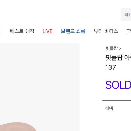
바캉
템
베스트 랭킹
LIVE
브랜드 쇼룸
뷰티 바캉스
T
핏플랍 >
핏플랍 아
137
SOLD
혜택