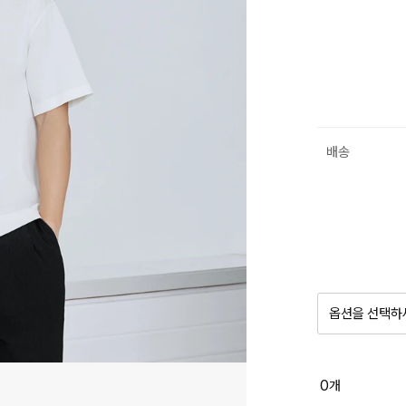
배송
옵션을 선택하
품절 제
0
개
옵션명을 