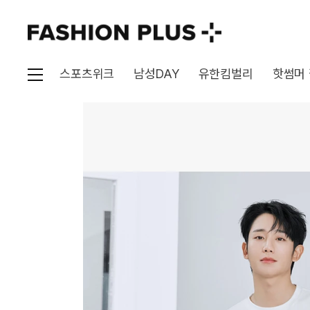
스포츠위크
남성DAY
유한킴벌리
핫썸머