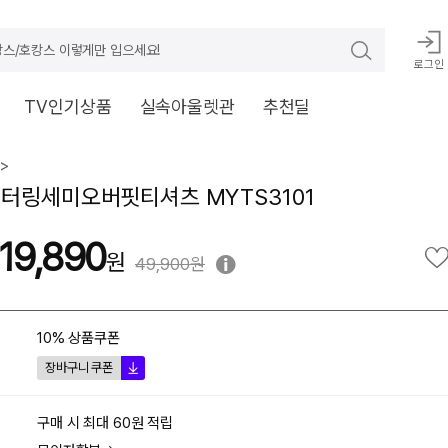
스/호캉스 이렇게만 입으세요!
로그인
TV인기상품
실속아울렛관
추천딜
>
터링세미오버핏티셔츠 MYTS3101
19,890
49,900원
10% 상품쿠폰
장바구니 쿠폰
구매 시 최대 60원 적립