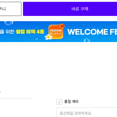
구니
바로 구매
1
1
A
품절 제외
옵션명을 검색하세요