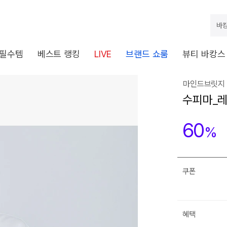
바캉
 필수템
베스트 랭킹
LIVE
브랜드 쇼룸
뷰티 바캉스
마인드브릿지 
수피마_레
60
%
쿠폰
혜택