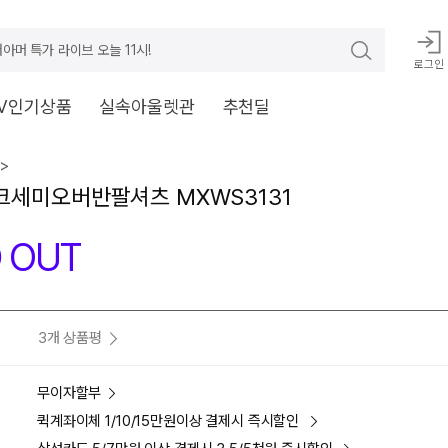
아머 특가 라이브 오늘 11시!
로그인
V인기상품
실속아울렛관
추천딜
>
세미오버반팔셔츠 MXWS3131
 OUT
3개 상품평
무이자할부
퀵계좌이체 1/10/15만원이상 결제시 즉시할인