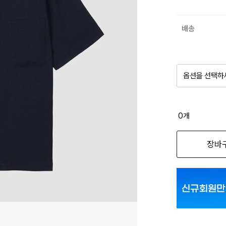
배송
옵션을 선택하
품절 제
0
개
옵션명을 
장바