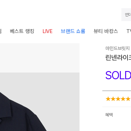
언더
템
베스트 랭킹
LIVE
브랜드 쇼룸
뷰티 바캉스
T
마인드브릿지 
린넨라이크
SOLD
혜택