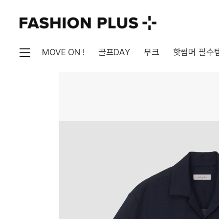
MOVE ON !
골프DAY
무크
핫썸머 필수