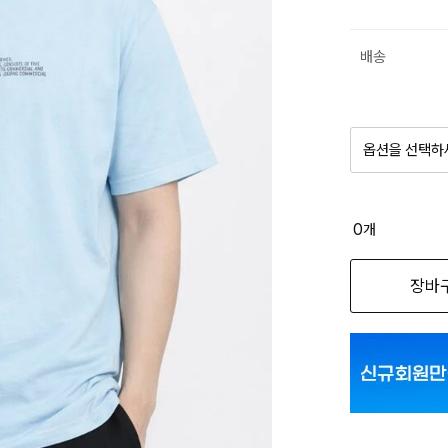
배송
옵션을 선택하
품절 제
0
개
옵션명을 
장바