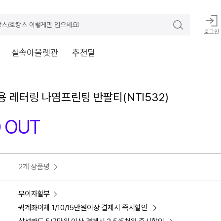
스/호캉스 이렇게만 입으세요!
로그인
실속아울렛관
추천딜
공용 레터링 나염프린팅 반팔티(NTI532)
 OUT
2개 상품평
무이자할부
퀵계좌이체 1/10/15만원이상 결제시 즉시할인