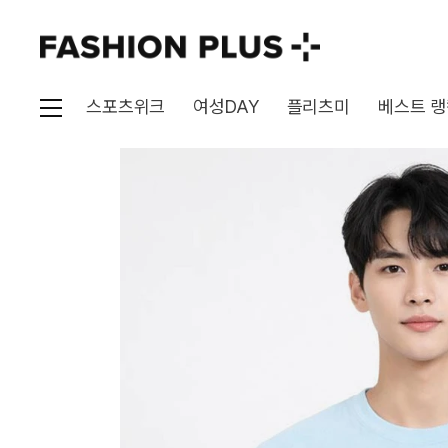
스포츠위크
여성DAY
플리츠미
베스트 랭