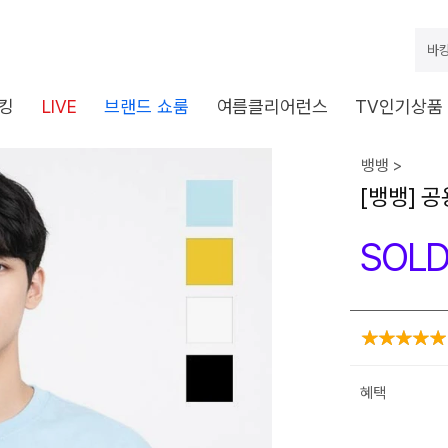
바캉
킹
LIVE
브랜드 쇼룸
여름클리어런스
TV인기상품
뱅뱅 >
[뱅뱅] 
SOLD
혜택