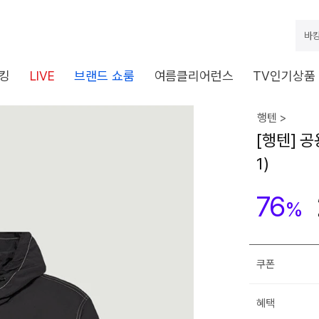
바캉
킹
LIVE
브랜드 쇼룸
여름클리어런스
TV인기상품
행텐 >
[행텐] 공
1)
76
%
쿠폰
혜택