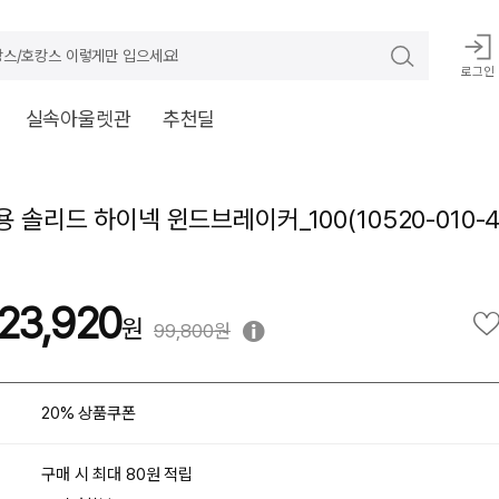
스/호캉스 이렇게만 입으세요!
로그인
실속아울렛관
추천딜
용 솔리드 하이넥 윈드브레이커_100(10520-010-4
23,920
99,800원
20% 상품쿠폰
구매 시 최대 80원 적립