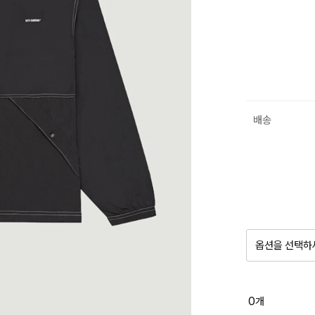
배송
옵션을 선택하
품절 제
0
개
옵션명을 