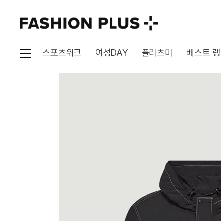
스포츠위크
여성DAY
플리츠미
베스트 랭