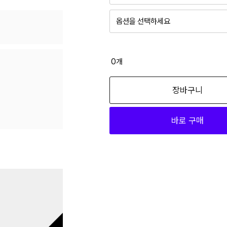
옵션을 선택하세요
블랙100 L005
23,920
0
개
블랙100 M004
장바구니
23,920
바로 구매
블랙100 S003
23,920
블랙100 XL006
23,920