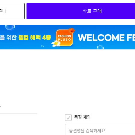
구니
바로 구매
2
5
2
4
2
3
2
06
A
품절 제외
옵션명을 검색하세요