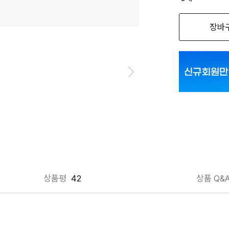
옵션명을 
장바
그레이 F
블랙 F
화이트 F
상품평
42
상품 Q&