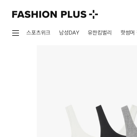
스포츠위크
남성DAY
유한킴벌리
핫썸머