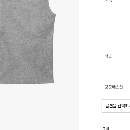
혜택
배송
평균배송일
옵션을 선택하
품절 제
0
개