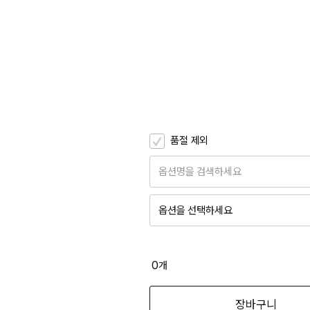
품절 제외
옵션명을 검색하세요
옵션을 선택하세요
그레이 F
11,900
0
개
블랙 F
장바구니