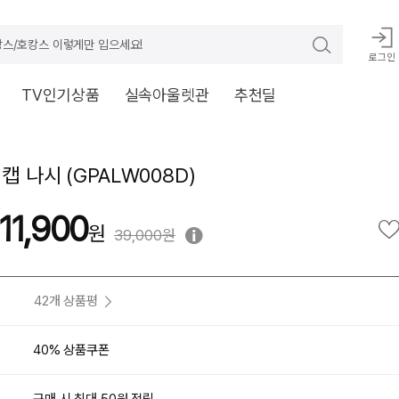
스/호캉스 이렇게만 입으세요!
로그인
TV인기상품
실속아울렛관
추천딜
캡 나시 (GPALW008D)
11,900
39,000원
42개 상품평
40% 상품쿠폰