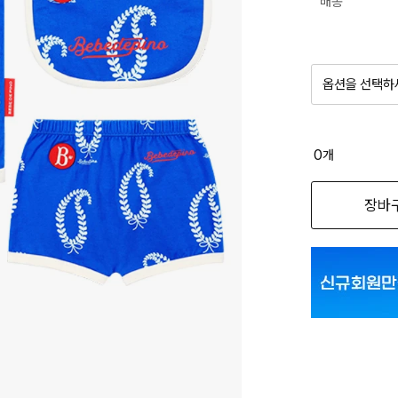
배송
옵션을 선택하
품절 제
0
개
옵션명을 
장바