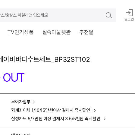
스/호캉스 이렇게만 입으세요!
로그인
TV인기상품
실속아울렛관
추천딜
이비바디수트세트_BP32ST102
 OUT
무이자할부
퀵계좌이체 1/10/15만원이상 결제시 즉시할인
삼성카드 5/7만원 이상 결제시 3.5/5천원 즉시할인