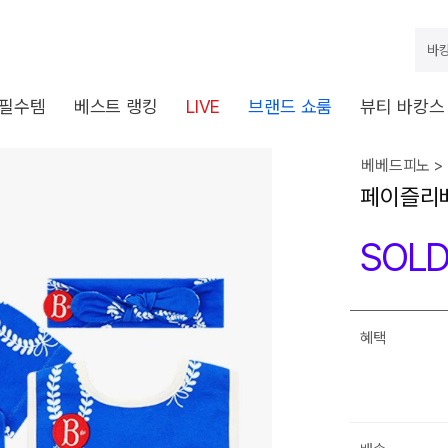
바캉
 필수템
베스트 랭킹
LIVE
브랜드 쇼룸
뷰티 바캉스
베베드피노 >
페이즐리베
SOLD
혜택