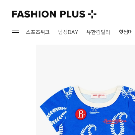
스포츠위크
남성DAY
유한킴벌리
핫썸머