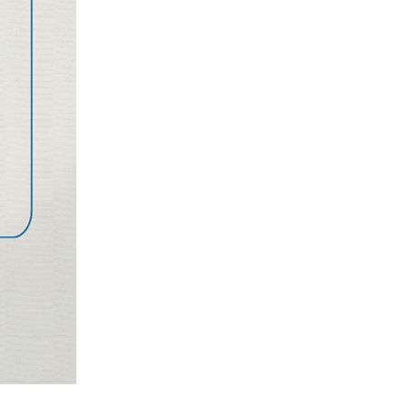
파라체이스 카본 5단 140g 우양산 
19,120