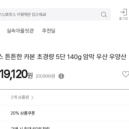
스/호캉스 이렇게만 입으세요!
로그인
실속아울렛관
추천딜
 튼튼한 카본 초경량 5단 140g 암막 우산 우양산
19,120
23,900원
2개 상품평
20% 상품쿠폰