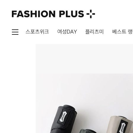
스포츠위크
여성DAY
플리츠미
베스트 랭