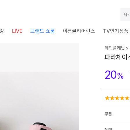
바캉
킹
LIVE
브랜드 쇼룸
여름클리어런스
TV인기상품
레인플래닛 >
파라체이스
20
%
쿠폰