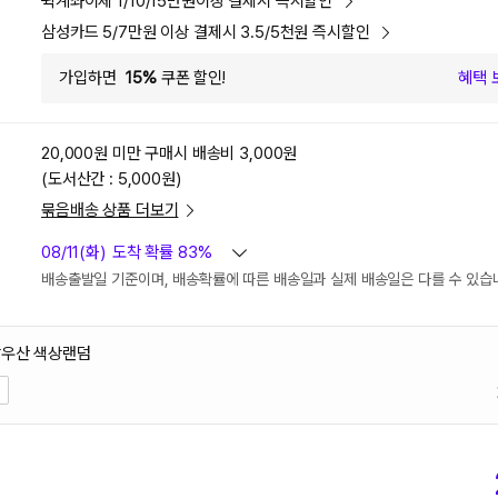
퀵계좌이체 1/10/15만원이상 결제시 즉시할인
삼성카드 5/7만원 이상 결제시 3.5/5천원 즉시할인
가입하면
15%
쿠폰 할인!
혜택 
20,000원 미만 구매시
배송비 3,000원
(도서산간 : 5,000원)
묶음배송 상품 더보기
08/11(화)
도착 확률 83%
배송출발일 기준이며, 배송확률에 따른 배송일과 실제 배송일은 다를 수 있습
장우산 색상랜덤