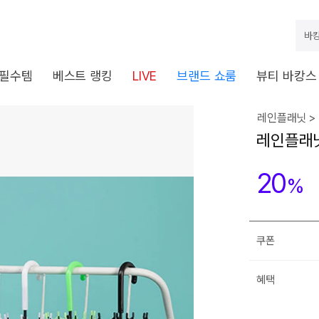
바캉
 필수템
베스트 랭킹
LIVE
브랜드 쇼룸
뷰티 바캉스
레인플래닛 >
레인플래닛
20
%
쿠폰
혜택