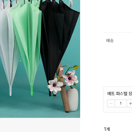
배송
매트 파스텔 
1
개