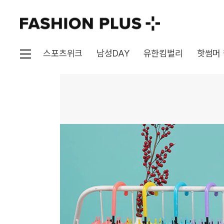
스포츠위크
남성DAY
유한킴벌리
핫썸머