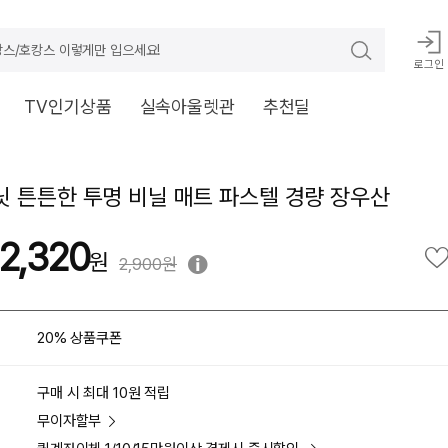
스/호캉스 이렇게만 입으세요!
로그인
TV인기상품
실속아울렛관
추천딜
 튼튼한 투명 비닐 매트 파스텔 경량 장우산
2,320
2,900원
20% 상품쿠폰
구매 시 최대 10원 적립
무이자할부