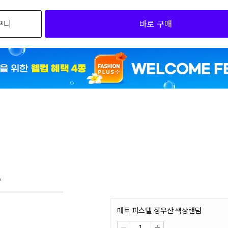
구니
바로 구매
A
매트 파스텔 장우산 색상랜덤