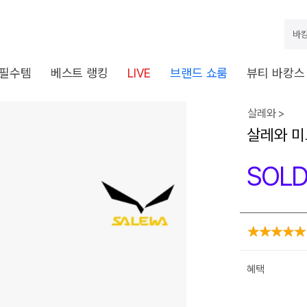
바캉
 필수템
베스트 랭킹
LIVE
브랜드 쇼룸
뷰티 바캉스
살레와 >
살레와 미
SOLD
혜택