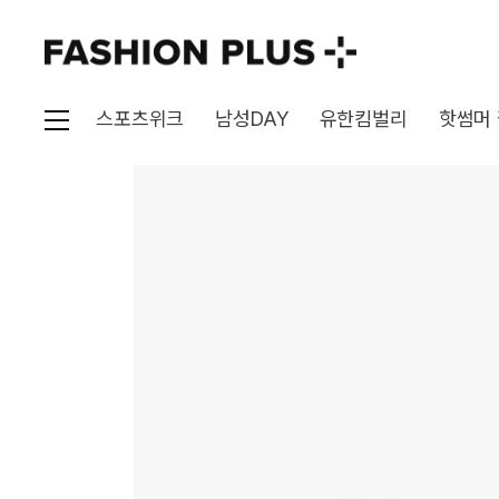
스포츠위크
남성DAY
유한킴벌리
핫썸머