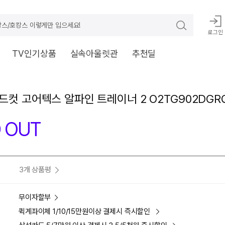
스/호캉스 이렇게만 입으세요!
로그인
TV인기상품
실속아울렛관
추천딜
드컷 고어텍스 알파인 트레이너 2 O2TG902DGR
 OUT
3개 상품평
무이자할부
퀵계좌이체 1/10/15만원이상 결제시 즉시할인