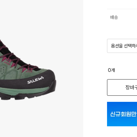
배송
옵션을 선택하
품절 제
0
개
옵션명을 
장바